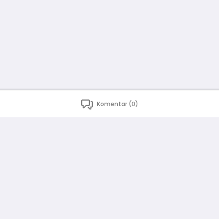
Komentar (0)
Bahasa Indonesia
English
id
www.atmago.com
pr
pr.atmago.com
Facebook
Instagram
Twitter
Blog