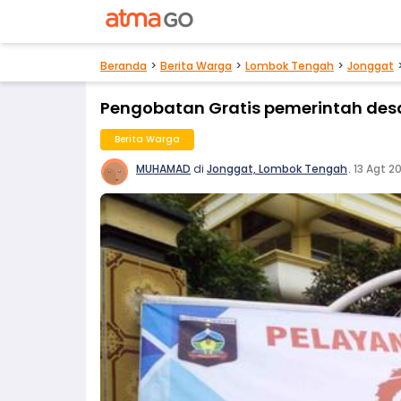
Beranda
Berita Warga
Lombok Tengah
Jonggat
Pengobatan Gratis pemerintah des
Berita Warga
MUHAMAD
di
Jonggat, Lombok Tengah
.
13 Agt 2