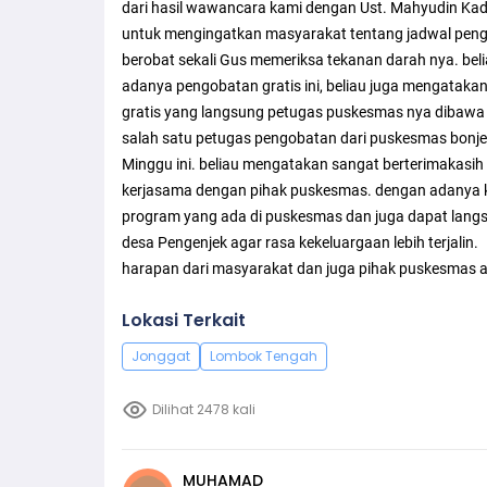
dari hasil wawancara kami dengan Ust. Mahyudin Kadu
untuk mengingatkan masyarakat tentang jadwal peng
berobat sekali Gus memeriksa tekanan darah nya. b
adanya pengobatan gratis ini, beliau juga mengataka
gratis yang langsung petugas puskesmas nya dibawa
salah satu petugas pengobatan dari puskesmas bonjer
Minggu ini. beliau mengatakan sangat berterimakasi
kerjasama dengan pihak puskesmas. dengan adanya ke
program yang ada di puskesmas dan juga dapat langs
desa Pengenjek agar rasa kekeluargaan lebih terjalin.
harapan dari masyarakat dan juga pihak puskesmas ag
Lokasi Terkait
Jonggat
Lombok Tengah
Dilihat 2478 kali
MUHAMAD