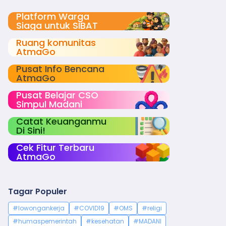
Platform Warga
Siaga untuk SIBAT
Ruang komunitas
AtmaGo
Pusat Info Bencana
AtmaGo
Pusat Belajar CSO
Simpul Madani
Catat Keuanganmu
Di Sini!
Cek Fitur Terbaru
AtmaGo
Tagar Populer
#lowongankerja
#COVID19
#OMS
#religi
#humaspemerintah
#kesehatan
#MADANI