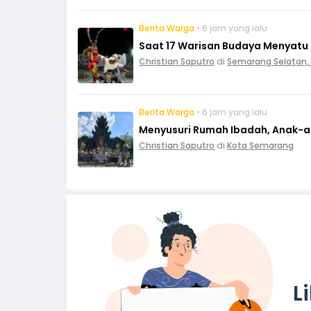
Berita Warga
• 6 jam yang lalu
Saat 17 Warisan Budaya Menyatu
Christian Saputro
di
Semarang Selatan,
Berita Warga
• 6 jam yang lalu
Menyusuri Rumah Ibadah, Anak-ana
Christian Saputro
di
Kota Semarang
L