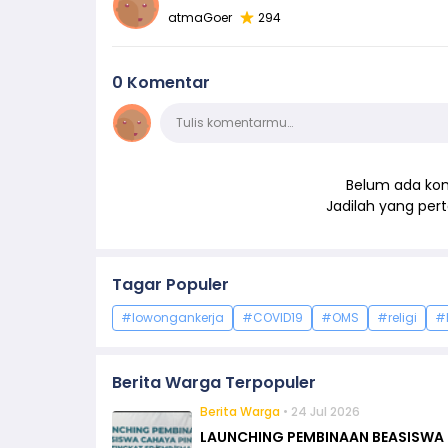
atmaGoer
294
0 Komentar
Komentar
Tulis komentarmu…
Belum ada kom
Jadilah yang pe
Tagar Populer
#lowongankerja
#COVID19
#OMS
#religi
#
Berita Warga Terpopuler
Berita Warga
• 24 Jul 2026
LAUNCHING PEMBINAAN BEASISWA