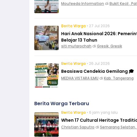
Moufeeda Information
di
Bukit Kecil , 
Berita Warga
• 27 Jul 2026
Hari Anak Nasional 2026: Pemeri
Belajar 13 Tahun
siti mufarochah
di
Gresik, Gresik
Berita Warga
• 26 Jul 2026
Beasiswa Cendekia Gemilang 🎓
MEDHA VISTARA ILMU
di
Kab. Tangerang
Berita Warga Terbaru
Berita Warga
• 6 jam yang lalu
When 17 Cultural Heritage Tradit
Christian Saputro
di
Semarang Selatan,