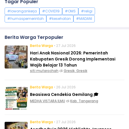
Tagar Populer
#lowongankerja
#COVID19
#OMS
#religi
#humaspemerintah
#kesehatan
#MADANI
Berita Warga Terpopuler
Berita Warga
• 27 Jul 2026
Hari Anak Nasional 2026: Pemerintah
Kabupaten Gresik Dorong Implementasi
Wajib Belajar 13 Tahun
siti mufarochah
di
Gresik, Gresik
Berita Warga
• 26 Jul 2026
Beasiswa Cendekia Gemilang 🎓
MEDHA VISTARA ILMU
di
Kab. Tangerang
Berita Warga
• 27 Jul 2026