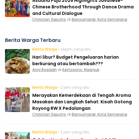
Asadha Puja 2026 Highlights Javanese-
Chinese Brotherhood Through Dance Drama
and Cultural Dialogue
Christian Saputro
di
Banyumanik, Kota Semarang
Berita Warga Terbaru
Berita Warga
• sejam yang lalu
Hari libur? Budget Pengeluaran harian
berkurang atau bertambah???
Anni Rosidah
di
Kertosono, Nganjuk
Berita Warga
• 2 jam yang lalu
Merayakan Kemerdekaan di Tengah Aroma
Masakan dan Langkah Sehat: Kisah Gotong
Royong RW X Pedalangan
Christian Saputro
di
Banyumanik, Kota Semarang
Berita Warga
• 2 jam yang lalu