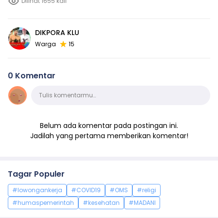
Dilihat 1655 kali
DIKPORA KLU
Warga
15
0 Komentar
Komentar
Tulis komentarmu…
Belum ada komentar pada postingan ini.
Jadilah yang pertama memberikan komentar!
Tagar Populer
#lowongankerja
#COVID19
#OMS
#religi
#humaspemerintah
#kesehatan
#MADANI