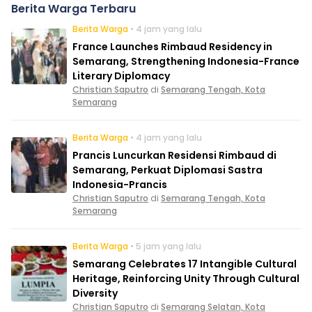
Berita Warga Terbaru
Berita Warga
• 4 jam yang lalu
France Launches Rimbaud Residency in
Semarang, Strengthening Indonesia-France
Literary Diplomacy
Christian Saputro
di
Semarang Tengah, Kota
Semarang
Berita Warga
• 4 jam yang lalu
Prancis Luncurkan Residensi Rimbaud di
Semarang, Perkuat Diplomasi Sastra
Indonesia-Prancis
Christian Saputro
di
Semarang Tengah, Kota
Semarang
Berita Warga
• 5 jam yang lalu
Semarang Celebrates 17 Intangible Cultural
Heritage, Reinforcing Unity Through Cultural
Diversity
Christian Saputro
di
Semarang Selatan, Kota