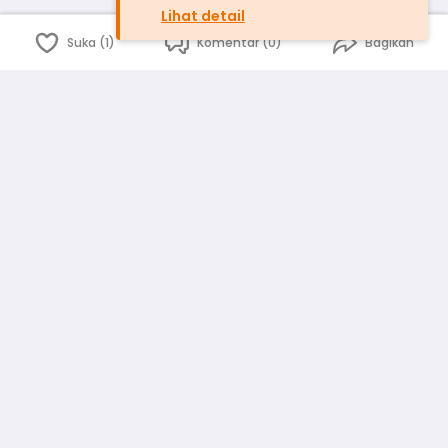
Lihat detail
Suka (1)
Komentar (0)
Bagikan
Bahasa Indonesia
English
id
www.atmago.com
pr
pr.atmago.com
Facebook
Instagram
Twitter
Blog
Tentang Kami
Media
Kebijakan dan Privasi
Syarat dan Ketentuan
Pedoman Komunitas Warga
Kirim Saran, Kritik dan Masukan dari Warga
Peringkat Pengguna
Platform rekanan AtmaGo