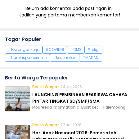
Belum ada komentar pada postingan ini.
Jadilah yang pertama memberikan komentar!
Tagar Populer
#lowongankerja
#COVID19
#OMS
#religi
#humaspemerintah
#kesehatan
#MADANI
Berita Warga Terpopuler
Berita Warga
• 24 Jul 2026
LAUNCHING PEMBINAAN BEASISWA CAHAYA
PINTAR TINGKAT SD/SMP/SMA
Moufeeda Information
di
Bukit Kecil , Palembang
Berita Warga
• 27 Jul 2026
Hari Anak Nasional 2026: Pemerintah