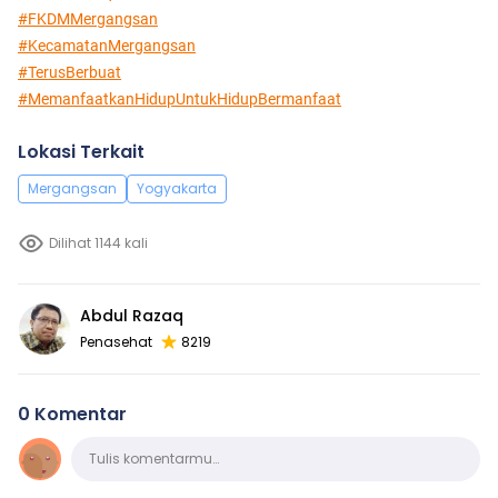
#FKDMMergangsan
#KecamatanMergangsan
#TerusBerbuat
#MemanfaatkanHidupUntukHidupBermanfaat
Lokasi Terkait
Mergangsan
Yogyakarta
Dilihat 1144 kali
Abdul Razaq
Penasehat
8219
0 Komentar
Komentar
Tulis komentarmu…