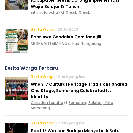
Kabupaten Gresik Dorong Implementasi
Wajib Belajar 13 Tahun
siti mufarochah
di
Gresik, Gresik
Berita Warga
• 26 Jul 2026
Beasiswa Cendekia Gemilang 🎓
MEDHA VISTARA ILMU
di
Kab. Tangerang
Berita Warga Terbaru
Berita Warga
• 2 jam yang lalu
When 17 Cultural Heritage Traditions Shared
One Stage, Semarang Celebrated Its
Identity
Christian Saputro
di
Semarang Selatan, Kota
Semarang
Berita Warga
• 2 jam yang lalu
Saat 17 Warisan Budaya Menyatu di Satu