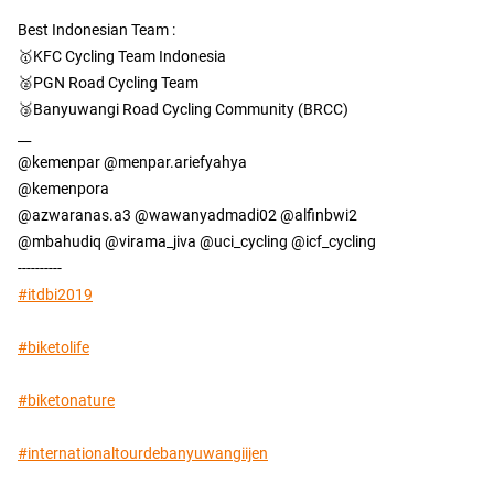
Best Indonesian Team :
🥇KFC Cycling Team Indonesia
🥈PGN Road Cycling Team
🥉Banyuwangi Road Cycling Community (BRCC)
__
@kemenpar @menpar.ariefyahya
@kemenpora
@azwaranas.a3 @wawanyadmadi02 @alfinbwi2
@mbahudiq @virama_jiva @uci_cycling @icf_cycling
----------
#itdbi2019
#biketolife
#biketonature
#internationaltourdebanyuwangiijen