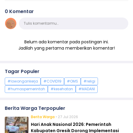
0 Komentar
Komentar
Tulis komentarmu…
Belum ada komentar pada postingan ini.
Jadilah yang pertama memberikan komentar!
Tagar Populer
#lowongankerja
#COVID19
#OMS
#religi
#humaspemerintah
#kesehatan
#MADANI
Berita Warga Terpopuler
Berita Warga
• 27 Jul 2026
Hari Anak Nasional 2026: Pemerintah
Kabupaten Gresik Dorong Implementasi