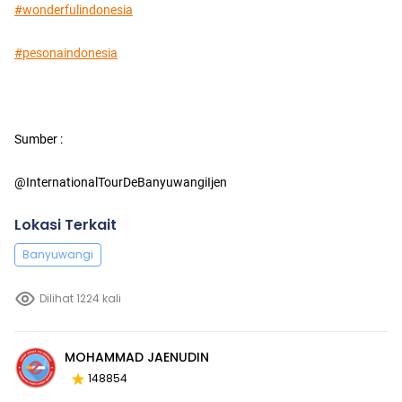
#wonderfulindonesia
#pesonaindonesia
Sumber :
@InternationalTourDeBanyuwangiIjen
Lokasi Terkait
Banyuwangi
Dilihat 1224 kali
MOHAMMAD JAENUDIN
148854