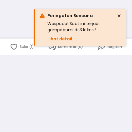
Peringatan Bencana
Waspada! Saat ini terjadi
gempabumi di 3 lokasi!
Lihat detail
Suka (1)
Komentar (0)
Bagikan
Bahasa Indonesia
English
id
www.atmago.com
pr
pr.atmago.com
Facebook
Instagram
Twitter
Blog
Tentang Kami
Media
Kebijakan dan Privasi
Syarat dan Ketentuan
Pedoman Komunitas Warga