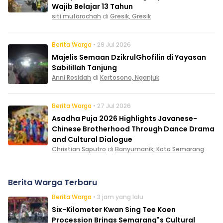
Wajib Belajar 13 Tahun
siti mufarochah
di
Gresik, Gresik
Berita Warga
• 29 Jul 2026
Majelis Semaan DzikrulGhofilin di Yayasan
Sabilillah Tanjung
Anni Rosidah
di
Kertosono, Nganjuk
Berita Warga
• 27 Jul 2026
Asadha Puja 2026 Highlights Javanese-
Chinese Brotherhood Through Dance Drama
and Cultural Dialogue
Christian Saputro
di
Banyumanik, Kota Semarang
Berita Warga Terbaru
Berita Warga
• 3 jam yang lalu
Six-Kilometer Kwan Sing Tee Koen
Procession Brings Semarang"s Cultural