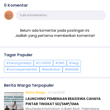
0 Komentar
Komentar
Tulis komentarmu…
Belum ada komentar pada postingan ini.
Jadilah yang pertama memberikan komentar!
Tagar Populer
#lowongankerja
#COVID19
#OMS
#religi
#humaspemerintah
#kesehatan
#MADANI
Berita Warga Terpopuler
Berita Warga
• 24 Jul 2026
LAUNCHING PEMBINAAN BEASISWA CAHAYA
PINTAR TINGKAT SD/SMP/SMA
Moufeeda Information
di
Bukit Kecil , Palembang