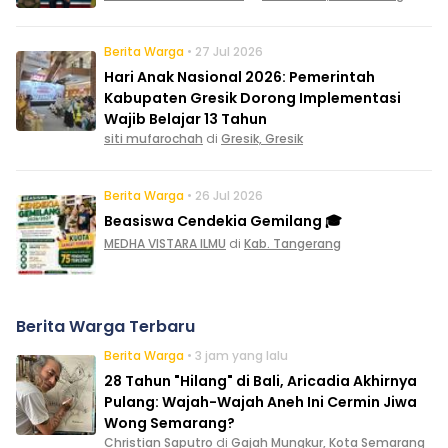
Berita Warga
• 27 Jul 2026
Hari Anak Nasional 2026: Pemerintah
Kabupaten Gresik Dorong Implementasi
Wajib Belajar 13 Tahun
siti mufarochah
di
Gresik, Gresik
Berita Warga
• 26 Jul 2026
Beasiswa Cendekia Gemilang 🎓
MEDHA VISTARA ILMU
di
Kab. Tangerang
Berita Warga Terbaru
Berita Warga
• 3 jam yang lalu
28 Tahun "Hilang" di Bali, Aricadia Akhirnya
Pulang: Wajah-Wajah Aneh Ini Cermin Jiwa
Wong Semarang?
Christian Saputro
di
Gajah Mungkur, Kota Semarang