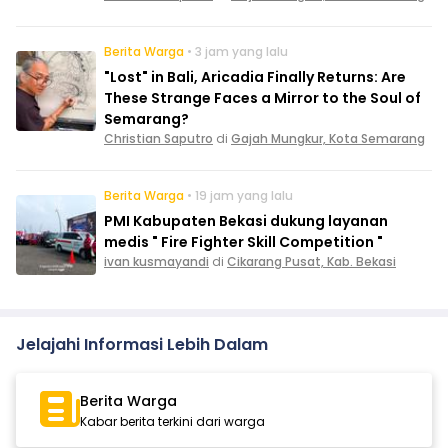
Berita Warga
• 3 jam yang lalu
"Lost" in Bali, Aricadia Finally Returns: Are
These Strange Faces a Mirror to the Soul of
Semarang?
Christian Saputro
di
Gajah Mungkur, Kota Semarang
Berita Warga
• 19 jam yang lalu
PMI Kabupaten Bekasi dukung layanan
medis " Fire Fighter Skill Competition "
ivan kusmayandi
di
Cikarang Pusat, Kab. Bekasi
Jelajahi Informasi Lebih Dalam
Berita Warga
Kabar berita terkini dari warga