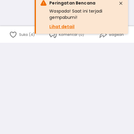
Peringatan Bencana
Waspada! Saat ini terjadi
gempabumi!
Lihat detail
Suka (4)
Komentar (0)
Bagikan
Bahasa Indonesia
English
id
www.atmago.com
pr
pr.atmago.com
Facebook
Instagram
Twitter
Blog
Tentang Kami
Media
Kebijakan dan Privasi
Syarat dan Ketentuan
Pedoman Komunitas Warga
Kirim Saran, Kritik dan Masukan dari Warga
Peringkat Pengguna