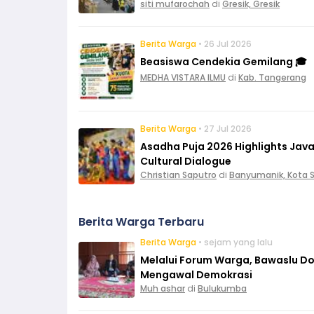
siti mufarochah
di
Gresik, Gresik
Berita Warga
• 26 Jul 2026
Beasiswa Cendekia Gemilang 🎓
MEDHA VISTARA ILMU
di
Kab. Tangerang
Berita Warga
• 27 Jul 2026
Asadha Puja 2026 Highlights Ja
Cultural Dialogue
Christian Saputro
di
Banyumanik, Kota
Berita Warga Terbaru
Berita Warga
• sejam yang lalu
Melalui Forum Warga, Bawaslu D
Mengawal Demokrasi
Muh ashar
di
Bulukumba