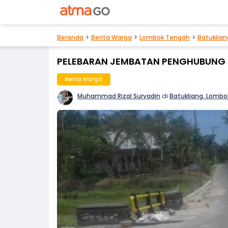
Beranda
Berita Warga
Lombok Tengah
Batuklian
PELEBARAN JEMBATAN PENGHUBUNG 
Berita Warga
Muhammad Rizal Suryadin
di
Batukliang, Lomb