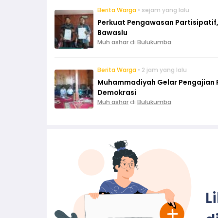
Berita Warga
• sejam yang lalu
Perkuat Pengawasan Partisipati
Bawaslu
Muh ashar
di
Bulukumba
Berita Warga
• 2 jam yang lalu
Muhammadiyah Gelar Pengajian Rut
Demokrasi
Muh ashar
di
Bulukumba
L