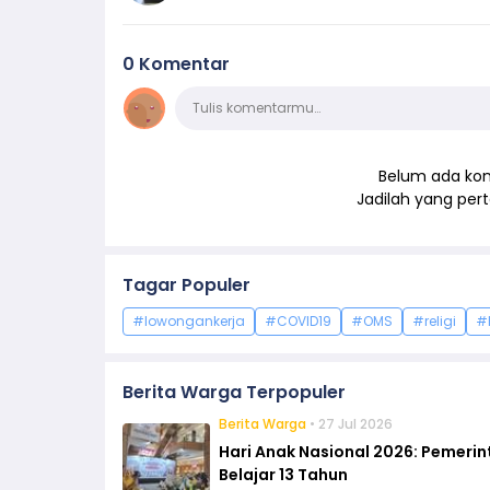
0 Komentar
Komentar
Tulis komentarmu…
Belum ada kom
Jadilah yang pe
Tagar Populer
#lowongankerja
#COVID19
#OMS
#religi
#
Berita Warga Terpopuler
Berita Warga
• 27 Jul 2026
Hari Anak Nasional 2026: Pemeri
Belajar 13 Tahun