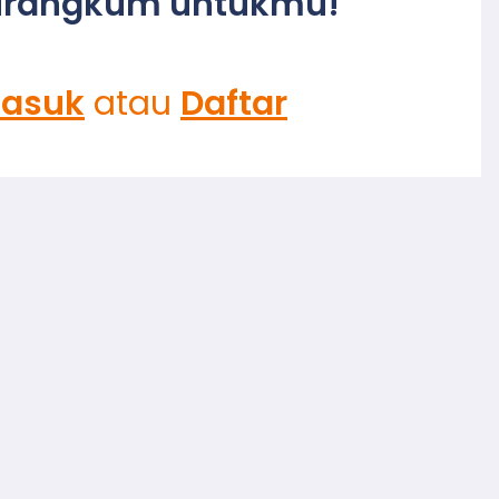
irangkum untukmu!
asuk
atau
Daftar