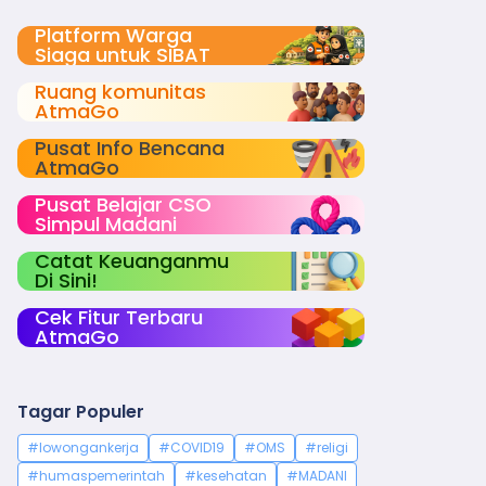
Platform Warga
Siaga untuk SIBAT
Ruang komunitas
AtmaGo
Pusat Info Bencana
AtmaGo
Pusat Belajar CSO
Simpul Madani
Catat Keuanganmu
Di Sini!
Cek Fitur Terbaru
AtmaGo
Tagar Populer
#lowongankerja
#COVID19
#OMS
#religi
#humaspemerintah
#kesehatan
#MADANI