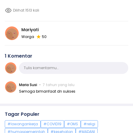
Dilihat 1513 kali
Mariyati
Warga
50
1 Komentar
Komentar
Tulis komentarmu…
Maria Susi
7 tahun yang lalu
Semoga brmanfaat dn sukses
Tagar Populer
#lowongankerja
#COVID19
#OMS
#religi
#humaspemerintah
#kesehatan
#MADANI