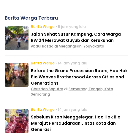
Berita Warga Terbaru
Berita Warga
• 5 jam yang lalu
Jalan Sehat Susur Kampung, Cara Warga
RW 24 Merawat Guyub dan Kerukunan
Abdul Razaq
di
Mergangsan, Yogyakarta
Berita Warga
• 14 jam yang lalu
Before the Grand Procession Roars, Hoo Hok
Bio Weaves Brotherhood Across Cities and
Generations
Christian Saputro
di
Semarang Tengah, Kota
Semarang
Berita Warga
• 14 jam yang lalu
Sebelum Kirab Menggelegar, Hoo Hok Bio
Merajut Persaudaraan Lintas Kota dan
Generasi