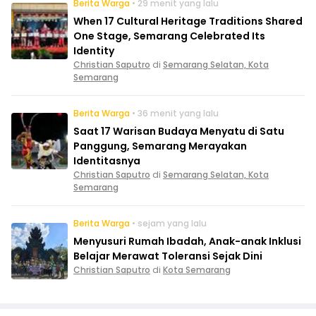
Berita Warga
• 29 menit yang lalu
When 17 Cultural Heritage Traditions Shared
One Stage, Semarang Celebrated Its
Identity
Christian Saputro
di
Semarang Selatan, Kota
Semarang
Berita Warga
• 36 menit yang lalu
Saat 17 Warisan Budaya Menyatu di Satu
Panggung, Semarang Merayakan
Identitasnya
Christian Saputro
di
Semarang Selatan, Kota
Semarang
Berita Warga
• sejam yang lalu
Menyusuri Rumah Ibadah, Anak-anak Inklusi
Belajar Merawat Toleransi Sejak Dini
Christian Saputro
di
Kota Semarang