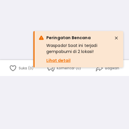
Peringatan Bencana
Waspada! Saat ini terjadi
gempabumi di 2 lokasi!
Lihat detail
Suka (0)
Komentar (0)
Bagikan
Bahasa Indonesia
English
id
www.atmago.com
pr
pr.atmago.com