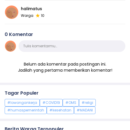
halimatus
Warga
10
0 Komentar
Komentar
Tulis komentarmu…
Belum ada komentar pada postingan ini.
Jadilah yang pertama memberikan komentar!
Tagar Populer
#lowongankerja
#COVID19
#OMS
#religi
#humaspemerintah
#kesehatan
#MADANI
Berita Warga Terpopuler