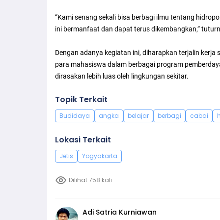
“Kami senang sekali bisa berbagi ilmu tentang hidro
ini bermanfaat dan dapat terus dikembangkan,” tutur
Dengan adanya kegiatan ini, diharapkan terjalin kerj
para mahasiswa dalam berbagai program pemberday
dirasakan lebih luas oleh lingkungan sekitar.
Topik Terkait
Budidaya
angka
belajar
berbagi
cabai
Lokasi Terkait
Jetis
Yogyakarta
Dilihat 758 kali
Adi Satria Kurniawan