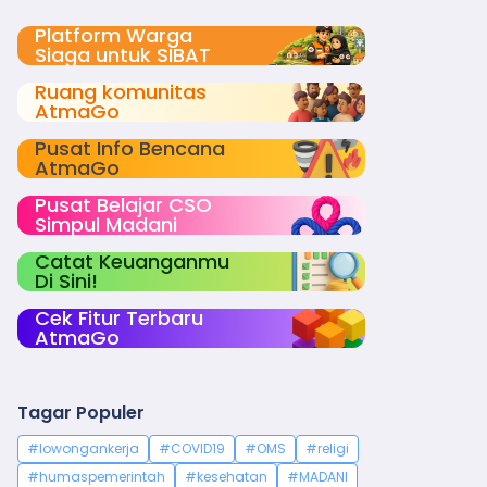
Platform Warga
Siaga untuk SIBAT
Ruang komunitas
AtmaGo
Pusat Info Bencana
AtmaGo
Pusat Belajar CSO
Simpul Madani
Catat Keuanganmu
Di Sini!
Cek Fitur Terbaru
AtmaGo
Tagar Populer
#lowongankerja
#COVID19
#OMS
#religi
#humaspemerintah
#kesehatan
#MADANI