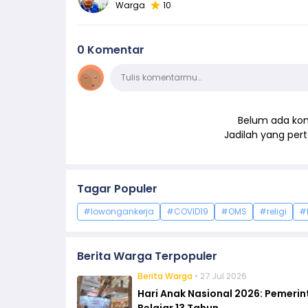
Warga
10
0 Komentar
Komentar
Tulis komentarmu…
Belum ada kom
Jadilah yang pe
Tagar Populer
#lowongankerja
#COVID19
#OMS
#religi
#
Berita Warga Terpopuler
Berita Warga
• 27 Jul 2026
Hari Anak Nasional 2026: Pemeri
Belajar 13 Tahun