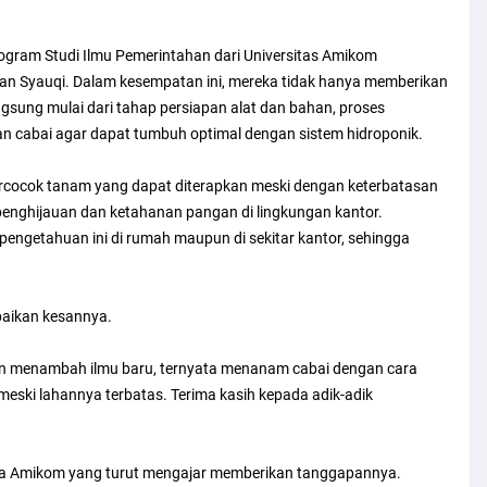
ogram Studi Ilmu Pemerintahan dari Universitas Amikom
fnan Syauqi. Dalam kesempatan ini, mereka tidak hanya memberikan
ngsung mulai dari tahap persiapan alat dan bahan, proses
 cabai agar dapat tumbuh optimal dengan sistem hidroponik.
ercocok tanam yang dapat diterapkan meski dengan keterbatasan
enghijauan dan ketahanan pangan di lingkungan kantor.
engetahuan ini di rumah maupun di sekitar kantor, sehingga
aikan kesannya.
elain menambah ilmu baru, ternyata menanam cabai dengan cara
h meski lahannya terbatas. Terima kasih kepada adik-adik
swa Amikom yang turut mengajar memberikan tanggapannya.