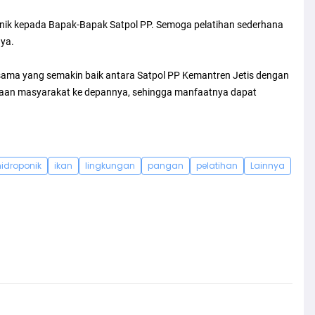
ponik kepada Bapak-Bapak Satpol PP. Semoga pelatihan sederhana
nya.
a sama yang semakin baik antara Satpol PP Kemantren Jetis dengan
aan masyarakat ke depannya, sehingga manfaatnya dapat
hidroponik
ikan
lingkungan
pangan
pelatihan
Lainnya