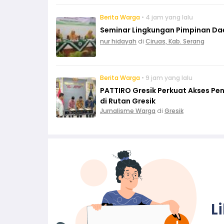
Berita Warga
• 4 jam yang lalu
Seminar Lingkungan Pimpinan Da
nur hidayah
di
Ciruas, Kab. Serang
Berita Warga
• 9 jam yang lalu
PATTIRO Gresik Perkuat Akses Pe
di Rutan Gresik
Jurnalisme Warga
di
Gresik
L