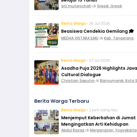
siti mufarochah
di
Gresik, Gresik
Berita Warga
• 26 Jul 2026
Beasiswa Cendekia Gemilang 🎓
MEDHA VISTARA ILMU
di
Kab. Tangerang
Berita Warga
• 27 Jul 2026
Asadha Puja 2026 Highlights Ja
Cultural Dialogue
Christian Saputro
di
Banyumanik, Kota
Berita Warga Terbaru
Berita Warga
• 2 jam yang lalu
Menjemput Keberkahan di Jumat L
Mengingatkan Arti Kehidupan
Abdul Razaq
di
Mergangsan, Yogyakarta