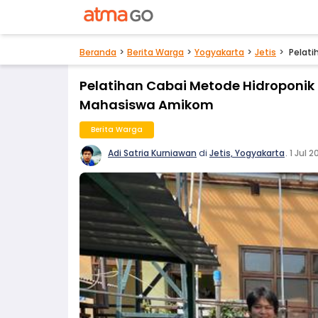
Beranda
Berita Warga
Yogyakarta
Jetis
Pelati
Pelatihan Cabai Metode Hidroponik 
Mahasiswa Amikom
Berita Warga
Adi Satria Kurniawan
di
Jetis, Yogyakarta
.
1 Jul 2