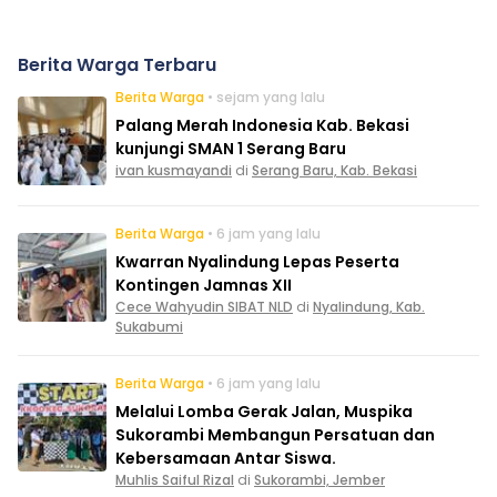
Berita Warga Terbaru
Berita Warga
• sejam yang lalu
Palang Merah Indonesia Kab. Bekasi
kunjungi SMAN 1 Serang Baru
ivan kusmayandi
di
Serang Baru, Kab. Bekasi
Berita Warga
• 6 jam yang lalu
Kwarran Nyalindung Lepas Peserta
Kontingen Jamnas XII
Cece Wahyudin SIBAT NLD
di
Nyalindung, Kab.
Sukabumi
Berita Warga
• 6 jam yang lalu
Melalui Lomba Gerak Jalan, Muspika
Sukorambi Membangun Persatuan dan
Kebersamaan Antar Siswa.
Muhlis Saiful Rizal
di
Sukorambi, Jember