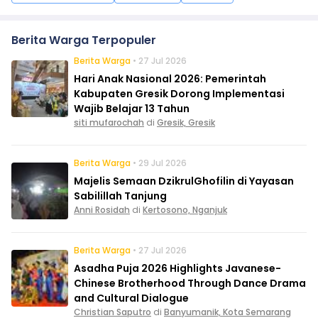
Berita Warga Terpopuler
Berita Warga
• 27 Jul 2026
Hari Anak Nasional 2026: Pemerintah
Kabupaten Gresik Dorong Implementasi
Wajib Belajar 13 Tahun
siti mufarochah
di
Gresik, Gresik
Berita Warga
• 29 Jul 2026
Majelis Semaan DzikrulGhofilin di Yayasan
Sabilillah Tanjung
Anni Rosidah
di
Kertosono, Nganjuk
Berita Warga
• 27 Jul 2026
Asadha Puja 2026 Highlights Javanese-
Chinese Brotherhood Through Dance Drama
and Cultural Dialogue
Christian Saputro
di
Banyumanik, Kota Semarang