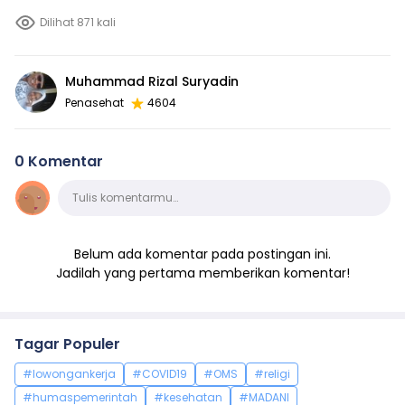
Dilihat 871 kali
Muhammad Rizal Suryadin
Penasehat
4604
0 Komentar
Komentar
Tulis komentarmu…
Belum ada komentar pada postingan ini.
Jadilah yang pertama memberikan komentar!
Tagar Populer
#lowongankerja
#COVID19
#OMS
#religi
#humaspemerintah
#kesehatan
#MADANI