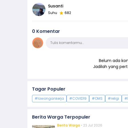
Susanti
Suhu
682
0 Komentar
Komentar
Tulis komentarmu…
Belum ada kom
Jadilah yang pe
Tagar Populer
#lowongankerja
#COVID19
#OMS
#religi
#
Berita Warga Terpopuler
Berita Warga
• 23 Jul 2026