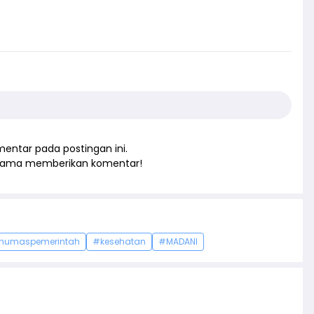
entar pada postingan ini.
rtama memberikan komentar!
humaspemerintah
#kesehatan
#MADANI