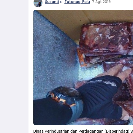
Susanti
di
Tatanga, Palu
.
7 Agt 2019
Dinas Perindustrian dan Perdagangan (Disperindag) 