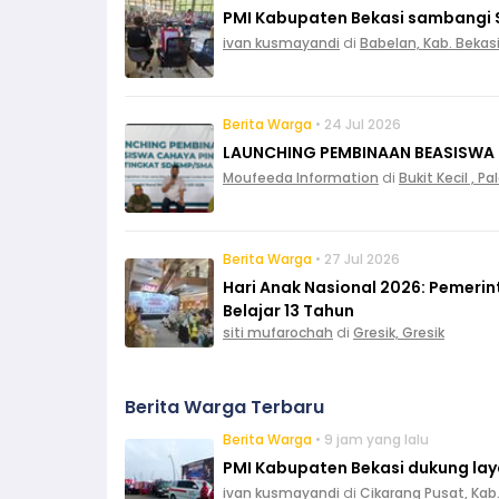
PMI Kabupaten Bekasi sambangi 
ivan kusmayandi
di
Babelan, Kab. Bekas
Berita Warga
• 24 Jul 2026
LAUNCHING PEMBINAAN BEASISWA
Moufeeda Information
di
Bukit Kecil , 
Berita Warga
• 27 Jul 2026
Hari Anak Nasional 2026: Pemeri
Belajar 13 Tahun
siti mufarochah
di
Gresik, Gresik
Berita Warga Terbaru
Berita Warga
• 9 jam yang lalu
PMI Kabupaten Bekasi dukung layan
ivan kusmayandi
di
Cikarang Pusat, Kab