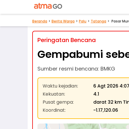
Beranda
Berita Warga
Palu
Tatanga
Pasar Mur
Peringatan Bencana
Gempabumi sebes
Sumber resmi bencana: BMKG
Waktu kejadian
:
6 Agt 2026 4:0
Kekuatan
:
4.1
Pusat gempa
:
darat 32 km Tim
Koordinat
:
-1.17,120.06