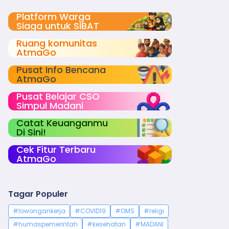
Platform Warga
Siaga untuk SIBAT
Ruang komunitas
AtmaGo
Pusat Info Bencana
AtmaGo
Pusat Belajar CSO
Simpul Madani
Catat Keuanganmu
Di Sini!
Cek Fitur Terbaru
AtmaGo
Tagar Populer
#lowongankerja
#COVID19
#OMS
#religi
#humaspemerintah
#kesehatan
#MADANI