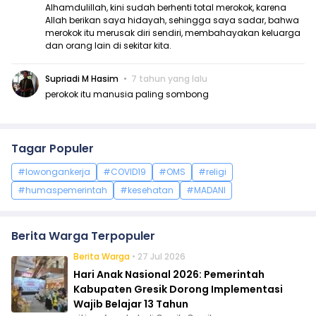
Alhamdulillah, kini sudah berhenti total merokok, karena
Allah berikan saya hidayah, sehingga saya sadar, bahwa
merokok itu merusak diri sendiri, membahayakan keluarga
dan orang lain di sekitar kita.
Supriadi M Hasim
7 tahun yang lalu
perokok itu manusia paling sombong
Tagar Populer
#lowongankerja
#COVID19
#OMS
#religi
#humaspemerintah
#kesehatan
#MADANI
Berita Warga Terpopuler
Berita Warga
• 27 Jul 2026
Hari Anak Nasional 2026: Pemerintah
Kabupaten Gresik Dorong Implementasi
Wajib Belajar 13 Tahun