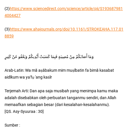
(2)
https://www.sciencedirect.com/science/article/pii/S193687981
4004427
(3)
https://www.ahajournals.org/doi/10.1161/STROKEAHA.117.01
8859
وَمَا أَصَابَكُمْ مِنْ مُصِيبَةٍ فَبِمَا كَسَبَتْ أَيْدِيكُمْ وَيَعْفُو عَنْ كَثِيرٍ
Arab-Latin: Wa mā aṣābakum mim muṣībatin fa bimā kasabat
aidīkum wa ya'fụ 'ang kaṡīr
Terjemah Arti: Dan apa saja musibah yang menimpa kamu maka
adalah disebabkan oleh perbuatan tanganmu sendiri, dan Allah
memaafkan sebagian besar (dari kesalahan-kesalahanmu).
[QS. Asy-Syuuraa : 30]
Sumber :