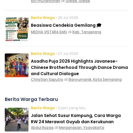
siti mufarochah
di
Gresik, Gresik
Berita Warga
• 26 Jul 2026
Beasiswa Cendekia Gemilang 🎓
MEDHA VISTARA ILMU
di
Kab. Tangerang
Berita Warga
• 27 Jul 2026
Asadha Puja 2026 Highlights Javanese-
Chinese Brotherhood Through Dance Drama
and Cultural Dialogue
Christian Saputro
di
Banyumanik, Kota Semarang
Berita Warga Terbaru
Berita Warga
• 2 jam yang lalu
Jalan Sehat Susur Kampung, Cara Warga
RW 24 Merawat Guyub dan Kerukunan
Abdul Razaq
di
Mergangsan, Yogyakarta