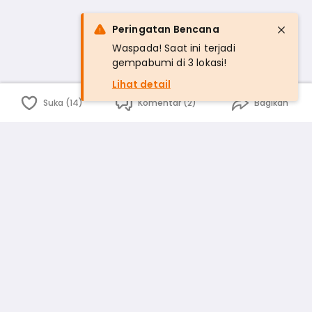
Peringatan Bencana
Waspada! Saat ini terjadi
gempabumi di 3 lokasi!
Lihat detail
Suka (14)
Komentar (2)
Bagikan
Bahasa Indonesia
English
id
www.atmago.com
pr
pr.atmago.com
Facebook
Instagram
Twitter
Blog
Tentang Kami
Media
Kebijakan dan Privasi
Syarat dan Ketentuan
Pedoman Komunitas Warga