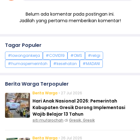
Belum ada komentar pada postingan ini.
Jadilah yang pertama memberikan komentar!
Tagar Populer
#lowongankerja
#COVID19
#OMS
#religi
#humaspemerintah
#kesehatan
#MADANI
Berita Warga Terpopuler
Berita Warga
• 27 Jul 2026
Hari Anak Nasional 2026: Pemerintah
Kabupaten Gresik Dorong Implementasi
Wajib Belajar 13 Tahun
siti mufarochah
di
Gresik, Gresik
Berita Warga
• 26 Jul 2026