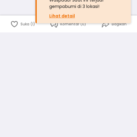
Waspada! Saat ini terjadi
gempabumi di 3 lokasi!
Lihat detail
Suka (1)
Komentar (0)
Bagikan
Bahasa Indonesia
English
id
www.atmago.com
pr
pr.atmago.com
Facebook
Instagram
Twitter
Blog
Tentang Kami
Media
Kebijakan dan Privasi
Syarat dan Ketentuan
Pedoman Komunitas Warga
Kirim Saran, Kritik dan Masukan dari Warga
Peringkat Pengguna
Platform rekanan AtmaGo