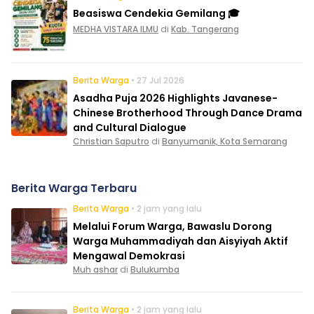
Beasiswa Cendekia Gemilang 🎓
MEDHA VISTARA ILMU
di
Kab. Tangerang
Berita Warga
• 27 Jul 2026
Asadha Puja 2026 Highlights Javanese-
Chinese Brotherhood Through Dance Drama
and Cultural Dialogue
Christian Saputro
di
Banyumanik, Kota Semarang
Berita Warga Terbaru
Berita Warga
• 2 jam yang lalu
Melalui Forum Warga, Bawaslu Dorong
Warga Muhammadiyah dan Aisyiyah Aktif
Mengawal Demokrasi
Muh ashar
di
Bulukumba
Berita Warga
• 2 jam yang lalu