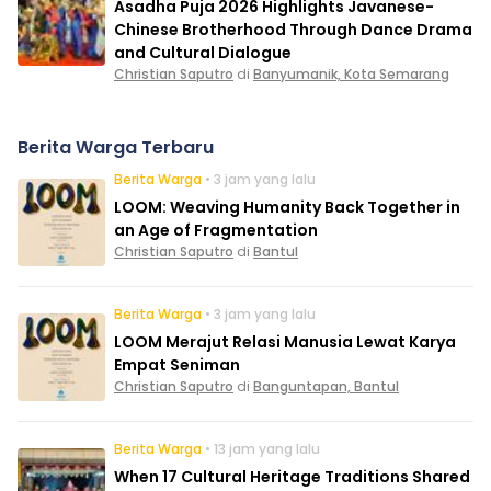
Asadha Puja 2026 Highlights Javanese-
Chinese Brotherhood Through Dance Drama
and Cultural Dialogue
Christian Saputro
di
Banyumanik, Kota Semarang
Berita Warga Terbaru
Berita Warga
• 3 jam yang lalu
LOOM: Weaving Humanity Back Together in
an Age of Fragmentation
Christian Saputro
di
Bantul
Berita Warga
• 3 jam yang lalu
LOOM Merajut Relasi Manusia Lewat Karya
Empat Seniman
Christian Saputro
di
Banguntapan, Bantul
Berita Warga
• 13 jam yang lalu
When 17 Cultural Heritage Traditions Shared