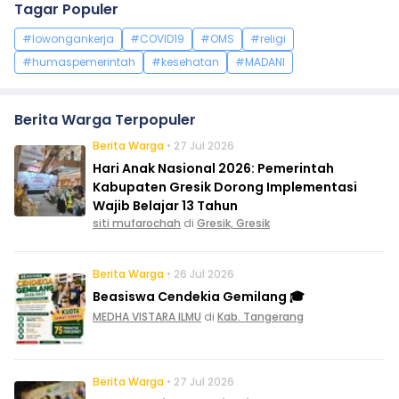
Tagar Populer
#lowongankerja
#COVID19
#OMS
#religi
#humaspemerintah
#kesehatan
#MADANI
Berita Warga Terpopuler
Berita Warga
• 27 Jul 2026
Hari Anak Nasional 2026: Pemerintah
Kabupaten Gresik Dorong Implementasi
Wajib Belajar 13 Tahun
siti mufarochah
di
Gresik, Gresik
Berita Warga
• 26 Jul 2026
Beasiswa Cendekia Gemilang 🎓
MEDHA VISTARA ILMU
di
Kab. Tangerang
Berita Warga
• 27 Jul 2026