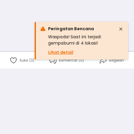
Peringatan Bencana
Waspada! Saat ini terjadi
gempabumi di 4 lokasi!
Lihat detail
Suka (3)
Komentar (0)
Bagikan
Bahasa Indonesia
English
id
www.atmago.com
pr
pr.atmago.com
Facebook
Instagram
Twitter
Blog