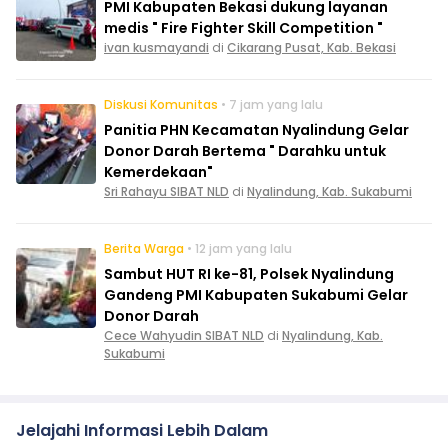
PMI Kabupaten Bekasi dukung layanan
medis " Fire Fighter Skill Competition "
ivan kusmayandi
di
Cikarang Pusat, Kab. Bekasi
Diskusi Komunitas
• 7 jam yang lalu
Panitia PHN Kecamatan Nyalindung Gelar
Donor Darah Bertema " Darahku untuk
Kemerdekaan"
Sri Rahayu SIBAT NLD
di
Nyalindung, Kab. Sukabumi
Berita Warga
• 12 jam yang lalu
Sambut HUT RI ke-81, Polsek Nyalindung
Gandeng PMI Kabupaten Sukabumi Gelar
Donor Darah
Cece Wahyudin SIBAT NLD
di
Nyalindung, Kab.
Sukabumi
Jelajahi Informasi Lebih Dalam