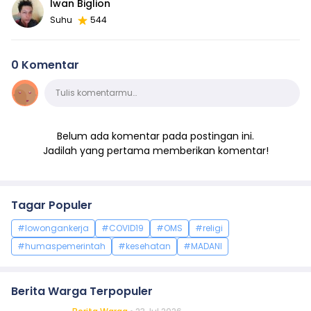
Iwan Biglion
Suhu
544
0 Komentar
Komentar
Tulis komentarmu…
Belum ada komentar pada postingan ini.
Jadilah yang pertama memberikan komentar!
Tagar Populer
#lowongankerja
#COVID19
#OMS
#religi
#humaspemerintah
#kesehatan
#MADANI
Berita Warga Terpopuler