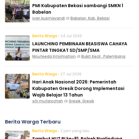
PMI Kabupaten Bekasi sambangi SMKN 1
Babelan
ivan kusmayandi
di
Babelan, Kab. Bekasi
Berita Warga
• 24 Jul 2026
LAUNCHING PEMBINAAN BEASISWA CAHAYA
PINTAR TINGKAT SD/SMP/SMA
Moufeeda Information
di
Bukit Kecil , Palembang
Berita Warga
• 27 Jul 2026
Hari Anak Nasional 2026: Pemerintah
Kabupaten Gresik Dorong Implementasi
Wajib Belajar 13 Tahun
siti mufarochah
di
Gresik, Gresik
Berita Warga Terbaru
Berita Warga
• 2 jam yang lalu
Sambut HUT RI ke-81, Polsek Nyalindung