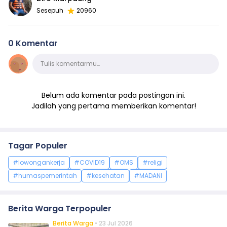
Sesepuh
20960
0 Komentar
Komentar
Tulis komentarmu…
Belum ada komentar pada postingan ini.
Jadilah yang pertama memberikan komentar!
Tagar Populer
#lowongankerja
#COVID19
#OMS
#religi
#humaspemerintah
#kesehatan
#MADANI
Berita Warga Terpopuler
Berita Warga
• 23 Jul 2026