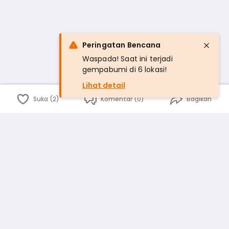
Peringatan Bencana
Waspada! Saat ini terjadi
gempabumi di 6 lokasi!
Lihat detail
Suka (2)
Komentar (0)
Bagikan
Bahasa Indonesia
English
id
www.atmago.com
pr
pr.atmago.com
Facebook
Instagram
Twitter
Blog