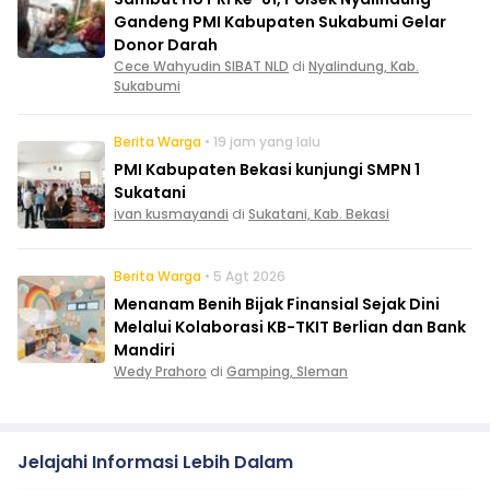
Gandeng PMI Kabupaten Sukabumi Gelar
Donor Darah
Cece Wahyudin SIBAT NLD
di
Nyalindung, Kab.
Sukabumi
Berita Warga
• 19 jam yang lalu
PMI Kabupaten Bekasi kunjungi SMPN 1
Sukatani
ivan kusmayandi
di
Sukatani, Kab. Bekasi
Berita Warga
• 5 Agt 2026
Menanam Benih Bijak Finansial Sejak Dini
Melalui Kolaborasi KB-TKIT Berlian dan Bank
Mandiri
Wedy Prahoro
di
Gamping, Sleman
Jelajahi Informasi Lebih Dalam