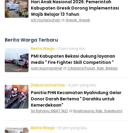
Hari Anak Nasional 2026: Pemerintah
Kabupaten Gresik Dorong Implementasi
Wajib Belajar 13 Tahun
siti mufarochah
di
Gresik, Gresik
Berita Warga Terbaru
Berita Warga
• 3 jam yang lalu
PMI Kabupaten Bekasi dukung layanan
medis " Fire Fighter Skill Competition "
ivan kusmayandi
di
Cikarang Pusat, Kab. Bekasi
Diskusi Komunitas
• 4 jam yang lalu
Panitia PHN Kecamatan Nyalindung Gelar
Donor Darah Bertema " Darahku untuk
Kemerdekaan"
Sri Rahayu SIBAT NLD
di
Nyalindung, Kab. Sukabumi
Berita Warga
• 10 jam yang lalu