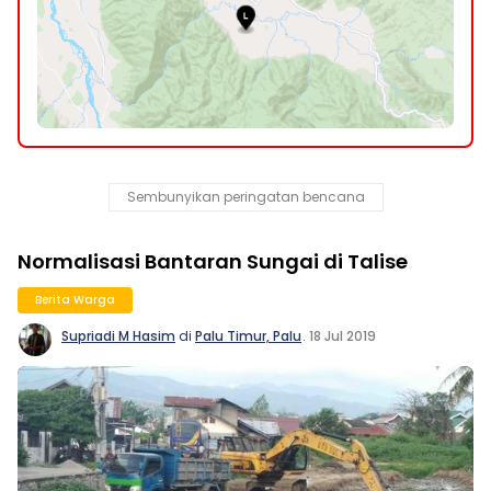
Sembunyikan peringatan bencana
Normalisasi Bantaran Sungai di Talise
Berita Warga
Supriadi M Hasim
di
Palu Timur, Palu
.
18 Jul 2019