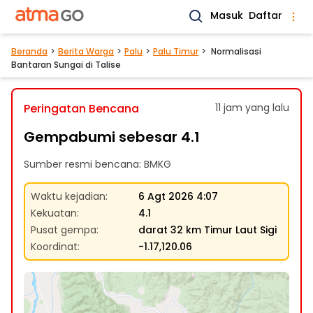
Masuk
Daftar
Beranda
Berita Warga
Palu
Palu Timur
Normalisasi
Bantaran Sungai di Talise
Peringatan Bencana
11 jam yang lalu
Gempabumi sebesar 4.1
Sumber resmi bencana: BMKG
Waktu kejadian
:
6 Agt 2026 4:07
Kekuatan
:
4.1
Pusat gempa
:
darat 32 km Timur Laut Sigi
Koordinat
:
-1.17,120.06