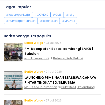
Tagar Populer
#lowongankerja
#COVID19
#OMS
#religi
#humaspemerintah
#kesehatan
#MADANI
Berita Warga Terpopuler
Berita Warga
• 23 Jul 2026
PMI Kabupaten Bekasi sambangi SMKN 1
Babelan
ivan kusmayandi
di
Babelan, Kab. Bekasi
Berita Warga
• 24 Jul 2026
LAUNCHING PEMBINAAN BEASISWA CAHAYA
PINTAR TINGKAT SD/SMP/SMA
Moufeeda Information
di
Bukit Kecil , Palembang
Berita Warga
• 27 Jul 2026