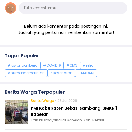
Komentar
Tulis komentarmu…
Belum ada komentar pada postingan ini.
Jadilah yang pertama memberikan komentar!
Tagar Populer
#lowongankerja
#COVID19
#OMS
#religi
#humaspemerintah
#kesehatan
#MADANI
Berita Warga Terpopuler
Berita Warga
• 23 Jul 2026
PMI Kabupaten Bekasi sambangi SMKN 1
Babelan
ivan kusmayandi
di
Babelan, Kab. Bekasi