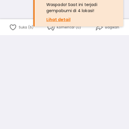
Waspada! Saat ini terjadi
gempabumi di 4 lokasi!
Lihat detail
Suka (6)
Komentar (0)
Bagikan
Bahasa Indonesia
English
id
www.atmago.com
pr
pr.atmago.com
Facebook
Instagram
Twitter
Blog
Tentang Kami
Media
Kebijakan dan Privasi
Syarat dan Ketentuan
Pedoman Komunitas Warga
Kirim Saran, Kritik dan Masukan dari Warga
Peringkat Pengguna