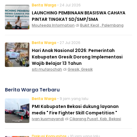
Berita Warga
• 24 Jul 2026
LAUNCHING PEMBINAAN BEASISWA CAHAYA
PINTAR TINGKAT SD/SMP/SMA
Moufeeda Information
di
Bukit Kecil , Palembang
Berita Warga
• 27 Jul 2026
Hari Anak Nasional 2026: Pemerintah
Kabupaten Gresik Dorong Implementasi
Wajib Belajar 13 Tahun
siti mufarochah
di
Gresik, Gresik
Berita Warga Terbaru
Berita Warga
• 9 jam yang lalu
PMI Kabupaten Bekasi dukung layanan
medis " Fire Fighter Skill Competition "
ivan kusmayandi
di
Cikarang Pusat, Kab. Bekasi
Diskusi Komunitas
• 10 jam yang lalu