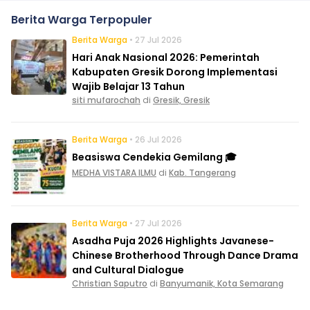
Berita Warga Terpopuler
Berita Warga
• 27 Jul 2026
Hari Anak Nasional 2026: Pemerintah
Kabupaten Gresik Dorong Implementasi
Wajib Belajar 13 Tahun
siti mufarochah
di
Gresik, Gresik
Berita Warga
• 26 Jul 2026
Beasiswa Cendekia Gemilang 🎓
MEDHA VISTARA ILMU
di
Kab. Tangerang
Berita Warga
• 27 Jul 2026
Asadha Puja 2026 Highlights Javanese-
Chinese Brotherhood Through Dance Drama
and Cultural Dialogue
Christian Saputro
di
Banyumanik, Kota Semarang