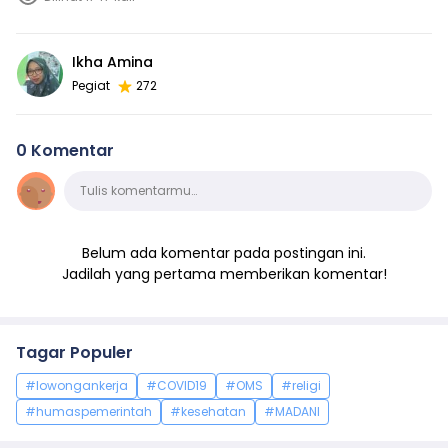
Ikha Amina
Pegiat
272
0 Komentar
Komentar
Tulis komentarmu…
Belum ada komentar pada postingan ini.
Jadilah yang pertama memberikan komentar!
Tagar Populer
#lowongankerja
#COVID19
#OMS
#religi
#humaspemerintah
#kesehatan
#MADANI