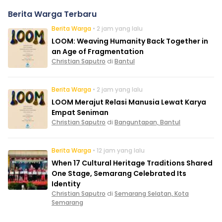
Berita Warga Terbaru
Berita Warga
• 2 jam yang lalu
LOOM: Weaving Humanity Back Together in
an Age of Fragmentation
Christian Saputro
di
Bantul
Berita Warga
• 2 jam yang lalu
LOOM Merajut Relasi Manusia Lewat Karya
Empat Seniman
Christian Saputro
di
Banguntapan, Bantul
Berita Warga
• 12 jam yang lalu
When 17 Cultural Heritage Traditions Shared
One Stage, Semarang Celebrated Its
Identity
Christian Saputro
di
Semarang Selatan, Kota
Semarang