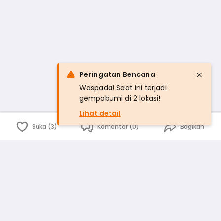
Peringatan Bencana
Waspada! Saat ini terjadi
gempabumi di 2 lokasi!
Lihat detail
Suka (3)
Komentar (0)
Bagikan
Bahasa Indonesia
English
id
www.atmago.com
pr
pr.atmago.com