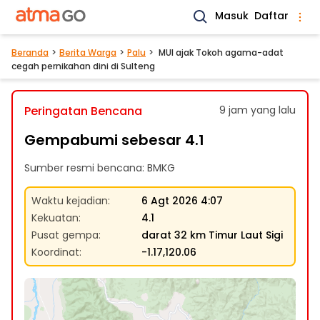
Masuk
Daftar
Beranda
Berita Warga
Palu
MUI ajak Tokoh agama-adat
cegah pernikahan dini di Sulteng
Peringatan Bencana
9 jam yang lalu
Gempabumi sebesar 4.1
Sumber resmi bencana: BMKG
Waktu kejadian
:
6 Agt 2026 4:07
Kekuatan
:
4.1
Pusat gempa
:
darat 32 km Timur Laut Sigi
Koordinat
:
-1.17,120.06