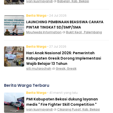
ivan kusmayandi
di
Babelan, Kab. Bekasi
Berita Warga
• 24 Jul 2026
LAUNCHING PEMBINAAN BEASISWA CAHAYA
PINTAR TINGKAT SD/SMP/SMA
Moufeeda Information
di
Bukit Kecil , Palembang
Berita Warga
• 27 Jul 2026
Hari Anak Nasional 2026: Pemerintah
Kabupaten Gresik Dorong Implementasi
Wajib Belajar 13 Tahun
siti mufarochah
di
Gresik, Gresik
Berita Warga Terbaru
Berita Warga
• 41 menit yang lalu
PMI Kabupaten Bekasi dukung layanan
medis " Fire Fighter Skill Competition "
ivan kusmayandi
di
Cikarang Pusat, Kab. Bekasi