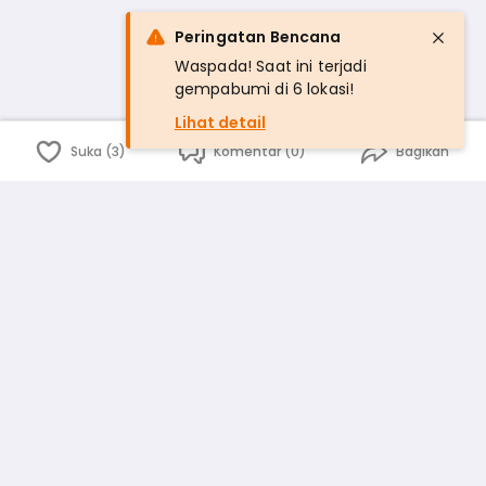
Peringatan Bencana
Waspada! Saat ini terjadi
gempabumi di 6 lokasi!
Lihat detail
Suka (3)
Komentar (0)
Bagikan
Bahasa Indonesia
English
id
www.atmago.com
pr
pr.atmago.com
Facebook
Instagram
Twitter
Blog
Tentang Kami
Media
Kebijakan dan Privasi
Syarat dan Ketentuan
Pedoman Komunitas Warga
Kirim Saran, Kritik dan Masukan dari Warga