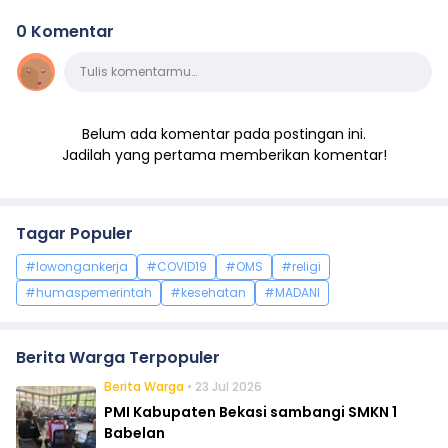
0 Komentar
Komentar
Tulis komentarmu…
Belum ada komentar pada postingan ini.
Jadilah yang pertama memberikan komentar!
Tagar Populer
#lowongankerja
#COVID19
#OMS
#religi
#humaspemerintah
#kesehatan
#MADANI
Berita Warga Terpopuler
Berita Warga
• 23 Jul 2026
PMI Kabupaten Bekasi sambangi SMKN 1
Babelan