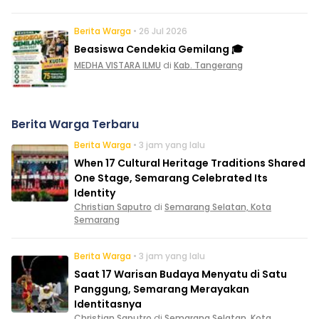
Berita Warga
• 26 Jul 2026
Beasiswa Cendekia Gemilang 🎓
MEDHA VISTARA ILMU
di
Kab. Tangerang
Berita Warga Terbaru
Berita Warga
• 3 jam yang lalu
When 17 Cultural Heritage Traditions Shared
One Stage, Semarang Celebrated Its
Identity
Christian Saputro
di
Semarang Selatan, Kota
Semarang
Berita Warga
• 3 jam yang lalu
Saat 17 Warisan Budaya Menyatu di Satu
Panggung, Semarang Merayakan
Identitasnya
Christian Saputro
di
Semarang Selatan, Kota