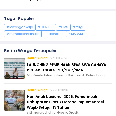
Tagar Populer
#lowongankerja
#COVID19
#OMS
#religi
#humaspemerintah
#kesehatan
#MADANI
Berita Warga Terpopuler
Berita Warga
• 24 Jul 2026
LAUNCHING PEMBINAAN BEASISWA CAHAYA
PINTAR TINGKAT SD/SMP/SMA
Moufeeda Information
di
Bukit Kecil , Palembang
Berita Warga
• 27 Jul 2026
Hari Anak Nasional 2026: Pemerintah
Kabupaten Gresik Dorong Implementasi
Wajib Belajar 13 Tahun
siti mufarochah
di
Gresik, Gresik