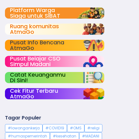
Platform Warga
Siaga untuk SIBAT
Ruang komunitas
AtmaGo
Pusat Info Bencana
AtmaGo
Pusat Belajar CSO
Simpul Madani
Catat Keuanganmu
Di Sini!
Cek Fitur Terbaru
AtmaGo
Tagar Populer
#lowongankerja
#COVID19
#OMS
#religi
#humaspemerintah
#kesehatan
#MADANI