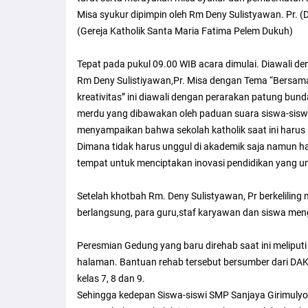
Misa syukur dipimpin oleh Rm Deny Sulistyawan. Pr. (
(Gereja Katholik Santa Maria Fatima Pelem Dukuh)
Tepat pada pukul 09.00 WIB acara dimulai. Diawali d
Rm Deny Sulistiyawan,Pr. Misa dengan Tema “Bersama
kreativitas” ini diawali dengan perarakan patung bunda
merdu yang dibawakan oleh paduan suara siswa-sisw
menyampaikan bahwa sekolah katholik saat ini harus 
Dimana tidak harus unggul di akademik saja namun ha
tempat untuk menciptakan inovasi pendidikan yang uni
Setelah khotbah Rm. Deny Sulistyawan, Pr berkelilin
berlangsung, para guru,staf karyawan dan siswa meng
Peresmian Gedung yang baru direhab saat ini meliputi re
halaman. Bantuan rehab tersebut bersumber dari DAK K
kelas 7, 8 dan 9.
Sehingga kedepan Siswa-siswi SMP Sanjaya Girimuly