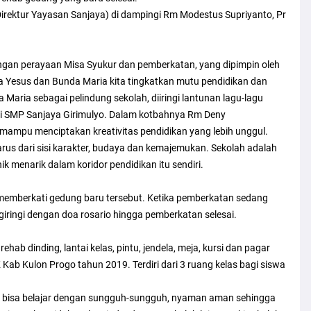
Direktur Yayasan Sanjaya) di dampingi Rm Modestus Supriyanto, Pr
engan perayaan Misa Syukur dan pemberkatan, yang dipimpin oleh
 Yesus dan Bunda Maria kita tingkatkan mutu pendidikan dan
 Maria sebagai pelindung sekolah, diiringi lantunan lagu-lagu
i SMP Sanjaya Girimulyo. Dalam kotbahnya Rm Deny
mampu menciptakan kreativitas pendidikan yang lebih unggul.
rus dari sisi karakter, budaya dan kemajemukan. Sekolah adalah
k menarik dalam koridor pendidikan itu sendiri.
g memberkati gedung baru tersebut. Ketika pemberkatan sedang
iringi dengan doa rosario hingga pemberkatan selesai.
hab dinding, lantai kelas, pintu, jendela, meja, kursi dan pagar
ab Kulon Progo tahun 2019. Terdiri dari 3 ruang kelas bagi siswa
o bisa belajar dengan sungguh-sungguh, nyaman aman sehingga