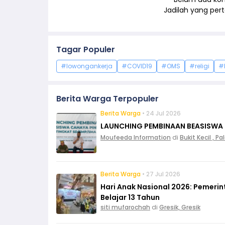
Jadilah yang pe
Tagar Populer
#lowongankerja
#COVID19
#OMS
#religi
#
Berita Warga Terpopuler
Berita Warga
• 24 Jul 2026
LAUNCHING PEMBINAAN BEASISWA
Moufeeda Information
di
Bukit Kecil , 
Berita Warga
• 27 Jul 2026
Hari Anak Nasional 2026: Pemeri
Belajar 13 Tahun
siti mufarochah
di
Gresik, Gresik