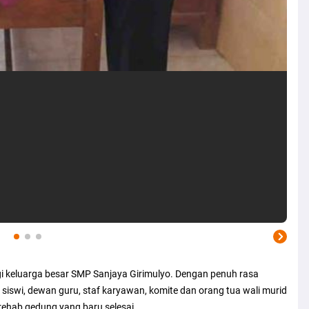
i keluarga besar SMP Sanjaya Girimulyo. Dengan penuh rasa
 - siswi, dewan guru, staf karyawan, komite dan orang tua wali murid
rehab gedung yang baru selesai.