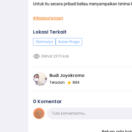
Untuk itu secara pribadi beliau menyampaikan terima 
#desapurwosari
Lokasi Terkait
Girimulyo
Kulon Progo
Dilihat 2370 kali
Budi Joyokromo
Teladan
894
0 Komentar
Komentar
Tulis komentarmu…
Belum ada kom