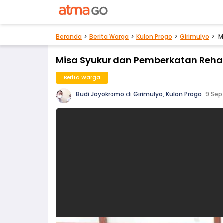
Beranda
Berita Warga
Kulon Progo
Girimulyo
M
Misa Syukur dan Pemberkatan Reha
Berita Warga
Budi Joyokromo
di
Girimulyo, Kulon Progo
.
9 Sep