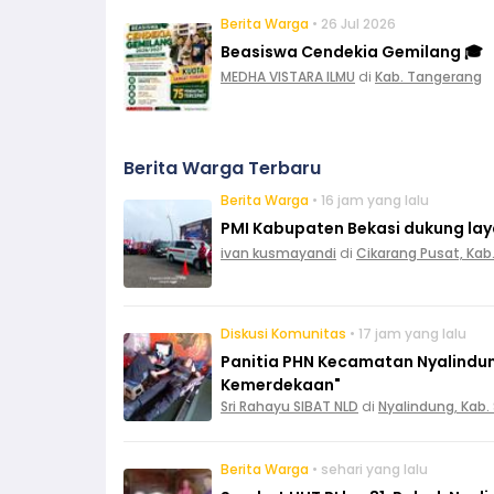
Berita Warga
• 26 Jul 2026
Beasiswa Cendekia Gemilang 🎓
MEDHA VISTARA ILMU
di
Kab. Tangerang
Berita Warga Terbaru
Berita Warga
• 16 jam yang lalu
PMI Kabupaten Bekasi dukung layan
ivan kusmayandi
di
Cikarang Pusat, Kab
Diskusi Komunitas
• 17 jam yang lalu
Panitia PHN Kecamatan Nyalindun
Kemerdekaan"
Sri Rahayu SIBAT NLD
di
Nyalindung, Kab
Berita Warga
• sehari yang lalu