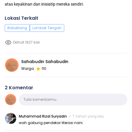
atas keyakinan dan inisiatip mereka sendiri.
Lokasi Terkait
Batukliang
Lombok Tengah
Dilihat 1927 kali
Sahabudin Sahabudin
Warga
110
2 Komentar
Komentar
Tulis komentarmu…
Muhammad Rizal Suryadin
7 tahun yang lalu
wah gabung pendekar literasi nani.