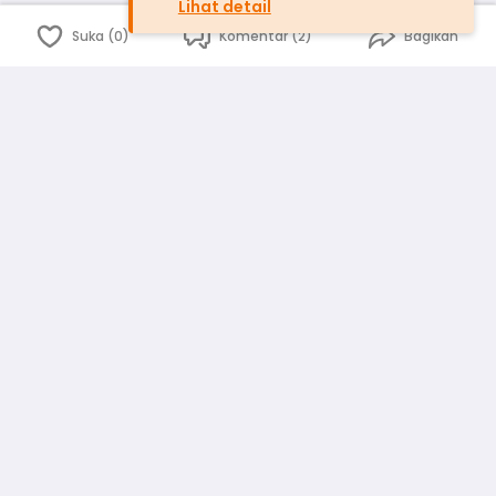
Lihat detail
Suka (0)
Komentar (2)
Bagikan
Bahasa Indonesia
English
id
www.atmago.com
pr
pr.atmago.com
Facebook
Instagram
Twitter
Blog
Tentang Kami
Media
Kebijakan dan Privasi
Syarat dan Ketentuan
Pedoman Komunitas Warga
Kirim Saran, Kritik dan Masukan dari Warga
Peringkat Pengguna
Platform rekanan AtmaGo