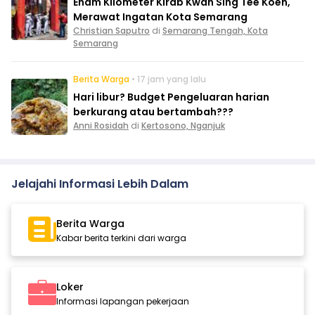
Enam Kilometer Kirab Kwan Sing Tee Koen,
Merawat Ingatan Kota Semarang
Christian Saputro
di
Semarang Tengah, Kota
Semarang
Berita Warga
• 17 jam yang lalu
Hari libur? Budget Pengeluaran harian
berkurang atau bertambah???
Anni Rosidah
di
Kertosono, Nganjuk
Jelajahi Informasi Lebih Dalam
Berita Warga
Kabar berita terkini dari warga
Loker
Informasi lapangan pekerjaan