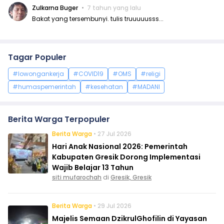
Zulkarna Buger
7 tahun yang lalu
Bakat yang tersembunyi. tulis truuuuusss...
Tagar Populer
#lowongankerja
#COVID19
#OMS
#religi
#humaspemerintah
#kesehatan
#MADANI
Berita Warga Terpopuler
Berita Warga
• 27 Jul 2026
Hari Anak Nasional 2026: Pemerintah
Kabupaten Gresik Dorong Implementasi
Wajib Belajar 13 Tahun
siti mufarochah
di
Gresik, Gresik
Berita Warga
• 29 Jul 2026
Majelis Semaan DzikrulGhofilin di Yayasan