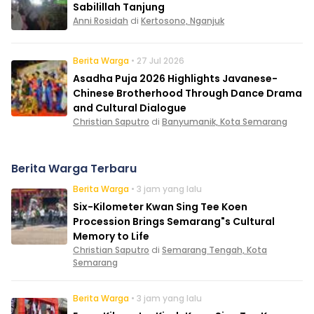
Sabilillah Tanjung
Anni Rosidah
di
Kertosono, Nganjuk
Berita Warga
• 27 Jul 2026
Asadha Puja 2026 Highlights Javanese-
Chinese Brotherhood Through Dance Drama
and Cultural Dialogue
Christian Saputro
di
Banyumanik, Kota Semarang
Berita Warga Terbaru
Berita Warga
• 3 jam yang lalu
Six-Kilometer Kwan Sing Tee Koen
Procession Brings Semarang"s Cultural
Memory to Life
Christian Saputro
di
Semarang Tengah, Kota
Semarang
Berita Warga
• 3 jam yang lalu