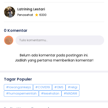
Latrining Lestari
Penasehat
6330
0 Komentar
Komentar
Tulis komentarmu…
Belum ada komentar pada postingan ini.
Jadilah yang pertama memberikan komentar!
Tagar Populer
#lowongankerja
#COVID19
#OMS
#religi
#humaspemerintah
#kesehatan
#MADANI