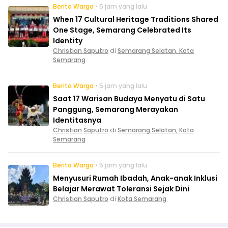
Berita Warga
• 5 jam yang lalu
When 17 Cultural Heritage Traditions Shared
One Stage, Semarang Celebrated Its
Identity
Christian Saputro
di
Semarang Selatan, Kota
Semarang
Berita Warga
• 5 jam yang lalu
Saat 17 Warisan Budaya Menyatu di Satu
Panggung, Semarang Merayakan
Identitasnya
Christian Saputro
di
Semarang Selatan, Kota
Semarang
Berita Warga
• 5 jam yang lalu
Menyusuri Rumah Ibadah, Anak-anak Inklusi
Belajar Merawat Toleransi Sejak Dini
Christian Saputro
di
Kota Semarang