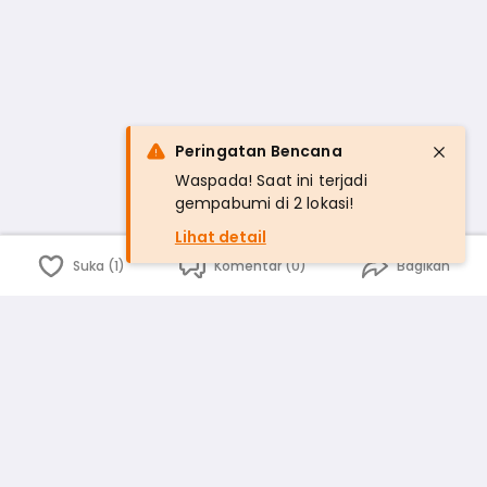
Peringatan Bencana
Waspada! Saat ini terjadi
gempabumi di 2 lokasi!
Lihat detail
Suka (1)
Komentar (0)
Bagikan
Bahasa Indonesia
English
id
www.atmago.com
pr
pr.atmago.com