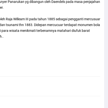
an Anyer Panarukan yg dibangun oleh Daendels pada masa penjajahan
er.
oleh Raja Willeam III pada tahun 1885 sebagai pengganti mercusuar
 dan tsunami thn 1883. Didepan mercucuar terdapat monumen bola
i para wisata menikmati terbenamnya matahari diufuk barat
h..