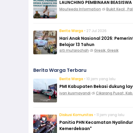
LAUNCHING PEMBINAAN BEASISWA
Moufeeda Information
di
Bukit Kecil , 
Berita Warga
• 27 Jul 2026
Hari Anak Nasional 2026: Pemeri
Belajar 13 Tahun
siti mufarochah
di
Gresik, Gresik
Berita Warga Terbaru
Berita Warga
• 10 jam yang lalu
PMI Kabupaten Bekasi dukung layan
ivan kusmayandi
di
Cikarang Pusat, Kab
Diskusi Komunitas
• 11 jam yang lalu
Panitia PHN Kecamatan Nyalindun
Kemerdekaan"