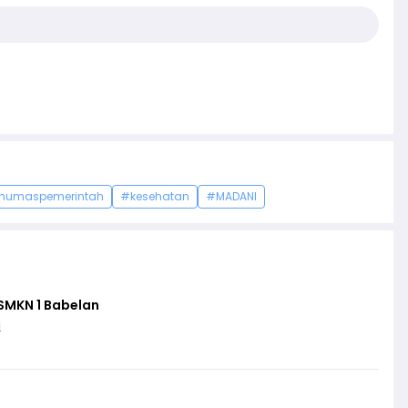
humaspemerintah
#kesehatan
#MADANI
SMKN 1 Babelan
i