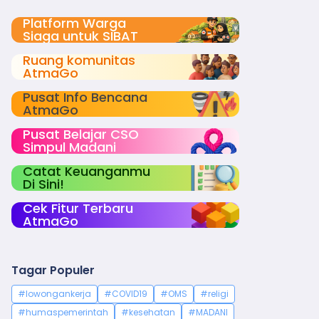
Platform Warga
Siaga untuk SIBAT
Ruang komunitas
AtmaGo
Pusat Info Bencana
AtmaGo
Pusat Belajar CSO
Simpul Madani
Catat Keuanganmu
Di Sini!
Cek Fitur Terbaru
AtmaGo
Tagar Populer
#lowongankerja
#COVID19
#OMS
#religi
#humaspemerintah
#kesehatan
#MADANI