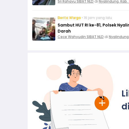
Sri Rahayu SIBAT NLD
di
Nyalindung, Kab
Berita Warga
• 16 jam yang lalu
Sambut HUT RI ke-81, Polsek Nya
Darah
Cece Wahyudin SIBAT NLD
di
Nyalindung
L
d