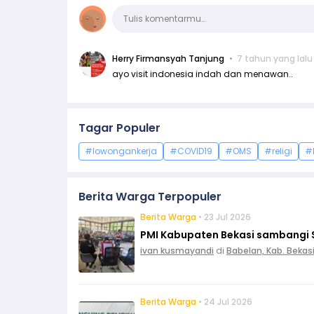
Komentar
Tulis komentarmu…
Herry Firmansyah Tanjung
7 tahun yang lalu
ayo visit indonesia indah dan menawan..
Tagar Populer
#lowongankerja
#COVID19
#OMS
#religi
#
Berita Warga Terpopuler
Berita Warga
• 23 Jul 2026
PMI Kabupaten Bekasi sambangi 
ivan kusmayandi
di
Babelan, Kab. Bekas
Berita Warga
• 24 Jul 2026