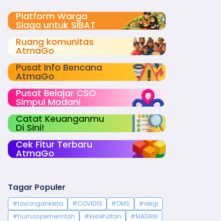
Platform Warga
Siaga untuk SIBAT
Ruang komunitas
AtmaGo
Pusat Info Bencana
AtmaGo
Pusat Belajar CSO
Simpul Madani
Catat Keuanganmu
Di Sini!
Cek Fitur Terbaru
AtmaGo
Tagar Populer
#lowongankerja
#COVID19
#OMS
#religi
#humaspemerintah
#kesehatan
#MADANI