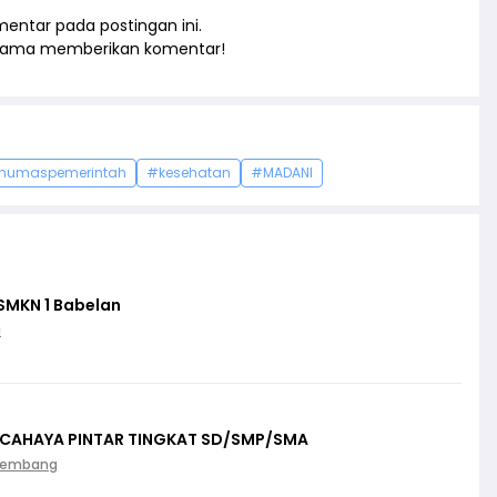
entar pada postingan ini.
rtama memberikan komentar!
humaspemerintah
#kesehatan
#MADANI
SMKN 1 Babelan
i
 CAHAYA PINTAR TINGKAT SD/SMP/SMA
Palembang