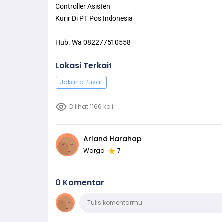
Controller Asisten
Kurir Di PT Pos Indonesia
Hub. Wa 082277510558
Lokasi Terkait
Jakarta Pusat
Dilihat 1166 kali
Arland Harahap
Warga
7
0 Komentar
Komentar
Tulis komentarmu…