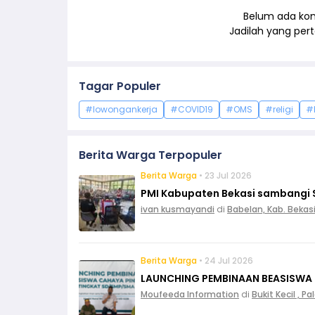
Belum ada kom
Jadilah yang pe
Tagar Populer
#lowongankerja
#COVID19
#OMS
#religi
#
Berita Warga Terpopuler
Berita Warga
• 23 Jul 2026
PMI Kabupaten Bekasi sambangi 
ivan kusmayandi
di
Babelan, Kab. Bekas
Berita Warga
• 24 Jul 2026
LAUNCHING PEMBINAAN BEASISWA
Moufeeda Information
di
Bukit Kecil , 