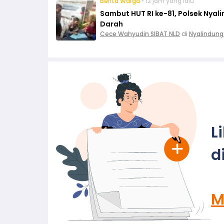
Berita Warga
• 12 jam yang lalu
Sambut HUT RI ke-81, Polsek Nya
Darah
Cece Wahyudin SIBAT NLD
di
Nyalindung
L
d
M