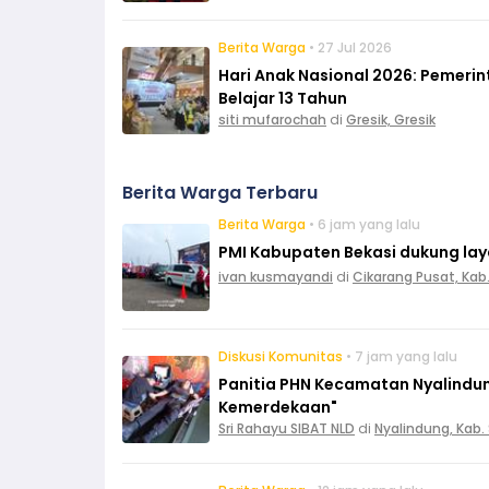
Berita Warga
• 27 Jul 2026
Hari Anak Nasional 2026: Pemeri
Belajar 13 Tahun
siti mufarochah
di
Gresik, Gresik
Berita Warga Terbaru
Berita Warga
• 6 jam yang lalu
PMI Kabupaten Bekasi dukung layan
ivan kusmayandi
di
Cikarang Pusat, Kab
Diskusi Komunitas
• 7 jam yang lalu
Panitia PHN Kecamatan Nyalindun
Kemerdekaan"
Sri Rahayu SIBAT NLD
di
Nyalindung, Kab