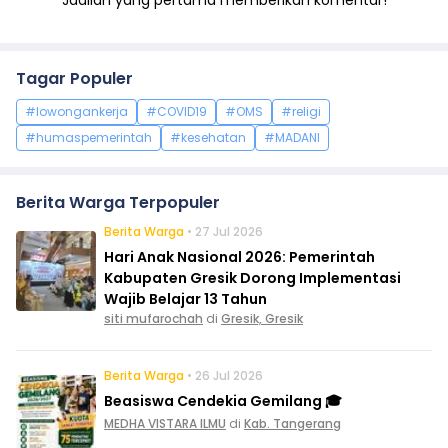
Jadilah yang pertama memberikan komentar!
Tagar Populer
#lowongankerja
#COVID19
#OMS
#religi
#humaspemerintah
#kesehatan
#MADANI
Berita Warga Terpopuler
Berita Warga
• 27 Jul 2026
Hari Anak Nasional 2026: Pemerintah
Kabupaten Gresik Dorong Implementasi
Wajib Belajar 13 Tahun
siti mufarochah
di
Gresik, Gresik
Berita Warga
• 26 Jul 2026
Beasiswa Cendekia Gemilang 🎓
MEDHA VISTARA ILMU
di
Kab. Tangerang