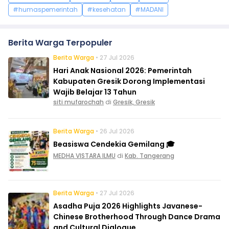
#humaspemerintah
#kesehatan
#MADANI
Berita Warga Terpopuler
Berita Warga
• 27 Jul 2026
Hari Anak Nasional 2026: Pemerintah
Kabupaten Gresik Dorong Implementasi
Wajib Belajar 13 Tahun
siti mufarochah
di
Gresik, Gresik
Berita Warga
• 26 Jul 2026
Beasiswa Cendekia Gemilang 🎓
MEDHA VISTARA ILMU
di
Kab. Tangerang
Berita Warga
• 27 Jul 2026
Asadha Puja 2026 Highlights Javanese-
Chinese Brotherhood Through Dance Drama
and Cultural Dialogue