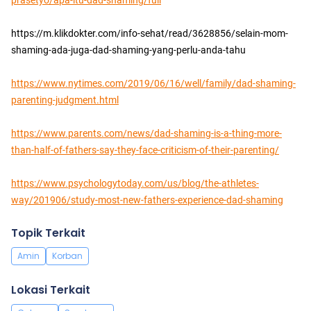
https://m.klikdokter.com/info-sehat/read/3628856/selain-mom-
shaming-ada-juga-dad-shaming-yang-perlu-anda-tahu
https://www.nytimes.com/2019/06/16/well/family/dad-shaming-
parenting-judgment.html
https://www.parents.com/news/dad-shaming-is-a-thing-more-
than-half-of-fathers-say-they-face-criticism-of-their-parenting/
https://www.psychologytoday.com/us/blog/the-athletes-
way/201906/study-most-new-fathers-experience-dad-shaming
Topik Terkait
Amin
Korban
Lokasi Terkait