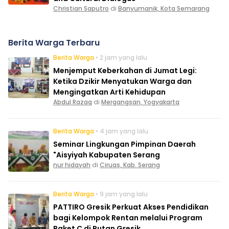
Christian Saputro
di
Banyumanik, Kota Semarang
Berita Warga Terbaru
Berita Warga
• 2 jam yang lalu
Menjemput Keberkahan di Jumat Legi:
Ketika Dzikir Menyatukan Warga dan
Mengingatkan Arti Kehidupan
Abdul Razaq
di
Mergangsan, Yogyakarta
Berita Warga
• 4 jam yang lalu
Seminar Lingkungan Pimpinan Daerah
"Aisyiyah Kabupaten Serang
nur hidayah
di
Ciruas, Kab. Serang
Berita Warga
• 9 jam yang lalu
PATTIRO Gresik Perkuat Akses Pendidikan
bagi Kelompok Rentan melalui Program
Paket C di Rutan Gresik