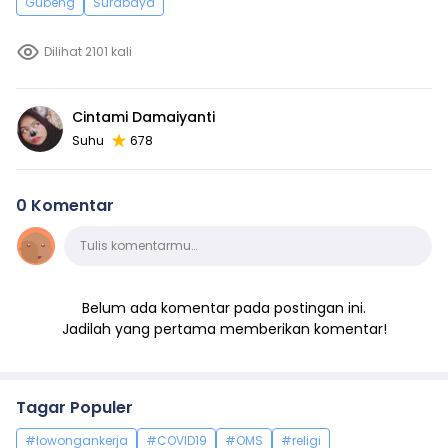
Gubeng
Surabaya
Dilihat 2101 kali
Cintami Damaiyanti
Suhu
678
0 Komentar
Komentar
Tulis komentarmu…
Belum ada komentar pada postingan ini.
Jadilah yang pertama memberikan komentar!
Tagar Populer
#lowongankerja
#COVID19
#OMS
#religi