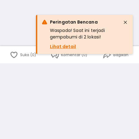
Peringatan Bencana
Waspada! Saat ini terjadi
gempabumi di 2 lokasi!
Lihat detail
Suka (0)
Komentar (0)
Bagikan
Bahasa Indonesia
English
id
www.atmago.com
pr
pr.atmago.com
Facebook
Instagram
Twitter
Blog
Tentang Kami
Media
Kebijakan dan Privasi