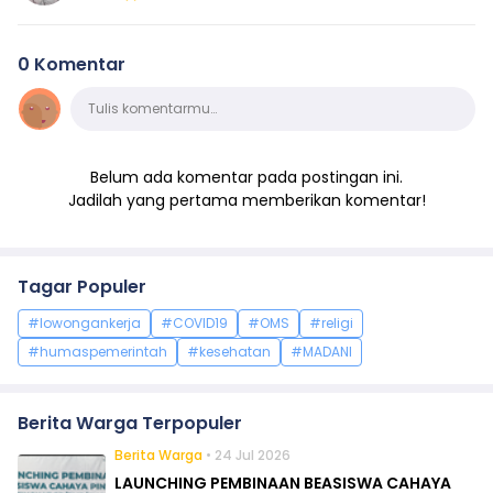
0 Komentar
Komentar
Tulis komentarmu…
Belum ada komentar pada postingan ini.
Jadilah yang pertama memberikan komentar!
Tagar Populer
#lowongankerja
#COVID19
#OMS
#religi
#humaspemerintah
#kesehatan
#MADANI
Berita Warga Terpopuler
Berita Warga
• 24 Jul 2026
LAUNCHING PEMBINAAN BEASISWA CAHAYA