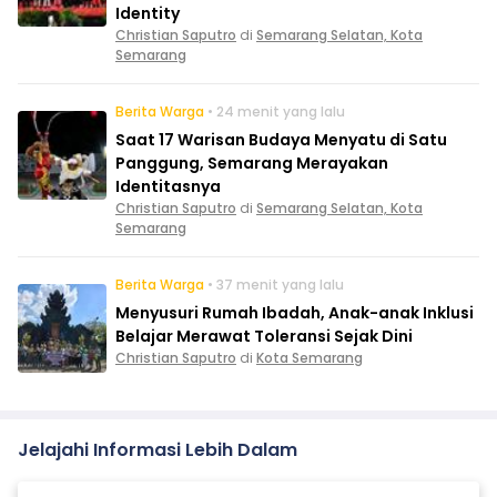
Identity
Christian Saputro
di
Semarang Selatan, Kota
Semarang
Berita Warga
• 24 menit yang lalu
Saat 17 Warisan Budaya Menyatu di Satu
Panggung, Semarang Merayakan
Identitasnya
Christian Saputro
di
Semarang Selatan, Kota
Semarang
Berita Warga
• 37 menit yang lalu
Menyusuri Rumah Ibadah, Anak-anak Inklusi
Belajar Merawat Toleransi Sejak Dini
Christian Saputro
di
Kota Semarang
Jelajahi Informasi Lebih Dalam