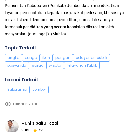
Pemerintah Kabupaten (Pemkab) Jember dalam mendekatkan
layanan pemerintahan kepada masyarakat pedesaan, khususnya
melalui sinergi dengan dunia pendidikan, dan salah satunya
termasuk pendidikan yang secara konsisten dilaksakan oleh
masyarakat (guru ngaji). (Muhlis).
Topik Terkait
angka
bunga
ikan
pangan
pelayanan publik
posyandu
warga
wisata
Pelayanan Publik
Lokasi Terkait
Sukorambi
Jember
Dilihat 192 kali
Muhlis Saiful Rizal
Suhu
725