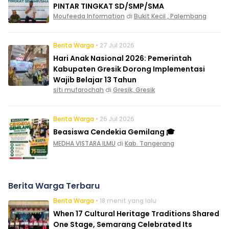
PINTAR TINGKAT SD/SMP/SMA
Moufeeda Information
di
Bukit Kecil , Palembang
Berita Warga
• 27 Jul 2026
Hari Anak Nasional 2026: Pemerintah
Kabupaten Gresik Dorong Implementasi
Wajib Belajar 13 Tahun
siti mufarochah
di
Gresik, Gresik
Berita Warga
• 26 Jul 2026
Beasiswa Cendekia Gemilang 🎓
MEDHA VISTARA ILMU
di
Kab. Tangerang
Berita Warga Terbaru
Berita Warga
• 18 menit yang lalu
When 17 Cultural Heritage Traditions Shared
One Stage, Semarang Celebrated Its