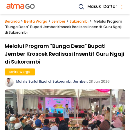
Masuk
Daftar
Beranda
Berita Warga
Jember
Sukorambi
Melalui Program
"Bunga Desa" Bupati Jember Kroscek Realisasi Insentif Guru Ngaji
di Sukorambi
Melalui Program "Bunga Desa" Bupati
Jember Kroscek Realisasi Insentif Guru Ngaji
di Sukorambi
Berita Warga
Muhlis Saiful Rizal
di
Sukorambi, Jember
.
28 Jun 2026