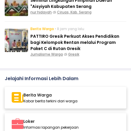
Seminar Lingkungan Pimpinan Daerah
"Aisyiyah Kabupaten Serang
nur hidayah
di
Ciruas, Kab. Serang
Berita Warga
• 8 jam yang lalu
PATTIRO Gresik Perkuat Akses Pendidikan
bagi Kelompok Rentan melalui Program
Paket C di Rutan Gresik
Jurnalisme Warga
di
Gresik
Jelajahi Informasi Lebih Dalam
Berita Warga
Kabar berita terkini dari warga
Loker
Informasi lapangan pekerjaan