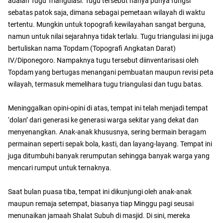
adalah Tugu Triangulasi. Tugu tersebut hanya punya fungsi
sebatas patok saja, dimana sebagai pemetaan wilayah di waktu
tertentu. Mungkin untuk topografi kewilayahan sangat berguna,
namun untuk nilai sejarahnya tidak terlalu. Tugu triangulasi ini juga
bertuliskan nama Topdam (Topografi Angkatan Darat)
IV/Diponegoro. Nampaknya tugu tersebut diinventarisasi oleh
Topdam yang bertugas menangani pembuatan maupun revisi peta
wilayah, termasuk memelihara tugu triangulasi dan tugu batas.
Meninggalkan opini-opini di atas, tempat ini telah menjadi tempat
‘dolan’ dari generasi ke generasi warga sekitar yang dekat dan
menyenangkan. Anak-anak khususnya, sering bermain beragam
permainan seperti sepak bola, kasti, dan layang-layang. Tempat ini
juga ditumbuhi banyak rerumputan sehingga banyak warga yang
mencari rumput untuk ternaknya.
Saat bulan puasa tiba, tempat ini dikunjungi oleh anak-anak
maupun remaja setempat, biasanya tiap Minggu pagi seusai
menunaikan jamaah Shalat Subuh di masjid. Di sini, mereka