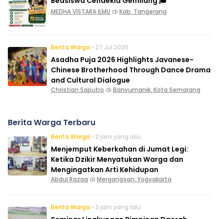
Beasiswa Cendekia Gemilang 🎓
MEDHA VISTARA ILMU
di
Kab. Tangerang
Berita Warga
• 27 Jul 2026
Asadha Puja 2026 Highlights Javanese-
Chinese Brotherhood Through Dance Drama
and Cultural Dialogue
Christian Saputro
di
Banyumanik, Kota Semarang
Berita Warga Terbaru
Berita Warga
• 2 jam yang lalu
Menjemput Keberkahan di Jumat Legi:
Ketika Dzikir Menyatukan Warga dan
Mengingatkan Arti Kehidupan
Abdul Razaq
di
Mergangsan, Yogyakarta
Berita Warga
• 3 jam yang lalu