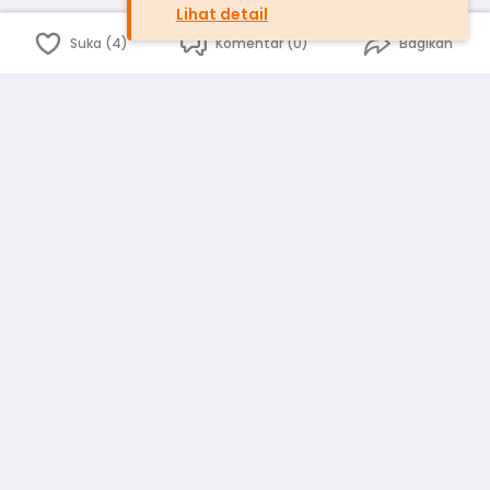
Lihat detail
Suka (4)
Komentar (0)
Bagikan
Bahasa Indonesia
English
id
www.atmago.com
pr
pr.atmago.com
Facebook
Instagram
Twitter
Blog
Tentang Kami
Media
Kebijakan dan Privasi
Syarat dan Ketentuan
Pedoman Komunitas Warga
Kirim Saran, Kritik dan Masukan dari Warga
Peringkat Pengguna
Platform rekanan AtmaGo