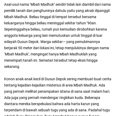
Asal-usul nama ‘Mbah Madhuk’ sendiri tidak lain diambil dari nama
pemilik tanah dan penghuninya dahulu yaitu yang akrab dipanggil
Mbah Madhuk. Beliau tinggal di tempat tersebut bersama
keluarganya hingga beliau meninggal sekitar tahun ’90an.
Sepeninggalnya beliau, rumah pun kemudian dirobohkan karena
anggota keluarga yang lain memutuskan untuk tinggal di luar
wilayah Dusun Depok. Warga sekitar— yang pemukimannya
berjarak 50 meter dari lokasi ini, tetap menjulukinya dengan nama
‘Mbah Madhuk’, mengingat hanya Mbah Madhuklah yang
menempati tanah ini. Sematan tersebut tetap eksis hingga
sekarang.
Konon anak-anak kecil di Dusun Depok sering membuat-buat cerita
tentang kejadian-kejadian misterius di area Mbah Madhuk. Ada
yang pernah melihat penampakan istana di sana saat malam hari.
Ada juga yang pernah mendengar ringkikan kuda. Beberapa
diantara mereka berspekulasi bahwa ada harta karun yang
terpendam di bawah sebuah tugu yang ada di sana. Padahal tugu