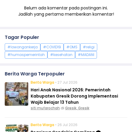
Belum ada komentar pada postingan ini.
Jadilah yang pertama memberikan komentar!
Tagar Populer
#lowongankerja
#COVID19
#OMS
#religi
#humaspemerintah
#kesehatan
#MADANI
Berita Warga Terpopuler
Berita Warga
• 27 Jul 2026
Hari Anak Nasional 2026: Pemerintah
Kabupaten Gresik Dorong Implementasi
Wajib Belajar 13 Tahun
siti mufarochah
di
Gresik, Gresik
Berita Warga
• 26 Jul 2026