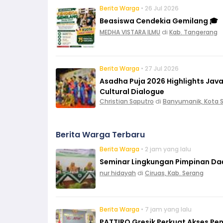
Berita Warga
• 26 Jul 2026
Beasiswa Cendekia Gemilang 🎓
MEDHA VISTARA ILMU
di
Kab. Tangerang
Berita Warga
• 27 Jul 2026
Asadha Puja 2026 Highlights Ja
Cultural Dialogue
Christian Saputro
di
Banyumanik, Kota
Berita Warga Terbaru
Berita Warga
• 2 jam yang lalu
Seminar Lingkungan Pimpinan Da
nur hidayah
di
Ciruas, Kab. Serang
Berita Warga
• 7 jam yang lalu
PATTIRO Gresik Perkuat Akses Pe