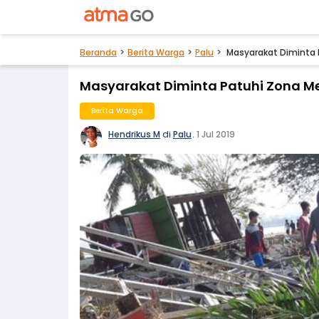
Beranda
Berita Warga
Palu
Masyarakat Diminta P
Masyarakat Diminta Patuhi Zona Me
Berita Warga
Hendrikus M
di
Palu
.
1 Jul 2019