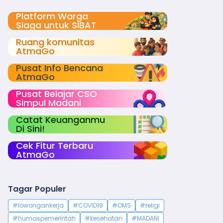
Platform Warga
Siaga untuk SIBAT
Ruang komunitas
AtmaGo
Pusat Info Bencana
AtmaGo
Pusat Belajar CSO
Simpul Madani
Catat Keuanganmu
Di Sini!
Cek Fitur Terbaru
AtmaGo
Tagar Populer
#lowongankerja
#COVID19
#OMS
#religi
#humaspemerintah
#kesehatan
#MADANI