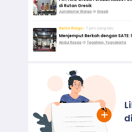
di Rutan Gresik
Jurnalisme Warga
di
Gresik
Berita Warga
• 7 jam yang lalu
Menjemput Berkah dengan SATE: S
Abdul Razaq
di
Tegalrejo, Yogyakarta
L
d