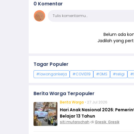
0 Komentar
Komentar
Tulis komentarmu…
Belum ada kom
Jadilah yang pe
Tagar Populer
#lowongankerja
#COVID19
#OMS
#religi
#
Berita Warga Terpopuler
Berita Warga
• 27 Jul 2026
Hari Anak Nasional 2026: Pemeri
Belajar 13 Tahun
siti mufarochah
di
Gresik, Gresik