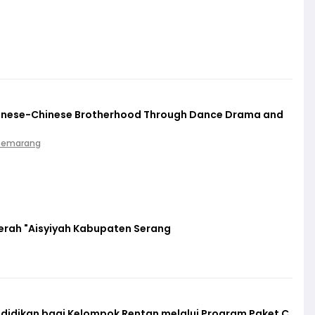
vanese-Chinese Brotherhood Through Dance Drama and
 Semarang
erah "Aisyiyah Kabupaten Serang
ndidikan bagi Kelompok Rentan melalui Program Paket C