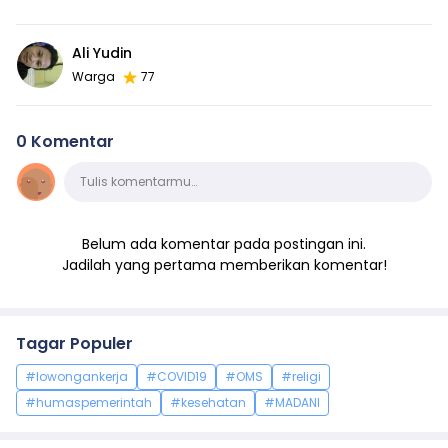
Ali Yudin
Warga
77
0 Komentar
Komentar
Tulis komentarmu…
Belum ada komentar pada postingan ini.
Jadilah yang pertama memberikan komentar!
Tagar Populer
#lowongankerja
#COVID19
#OMS
#religi
#humaspemerintah
#kesehatan
#MADANI