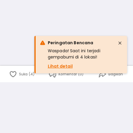
Peringatan Bencana
Waspada! Saat ini terjadi
gempabumi di 4 lokasi!
Lihat detail
Suka (4)
Komentar (0)
Bagikan
Bahasa Indonesia
English
id
www.atmago.com
pr
pr.atmago.com