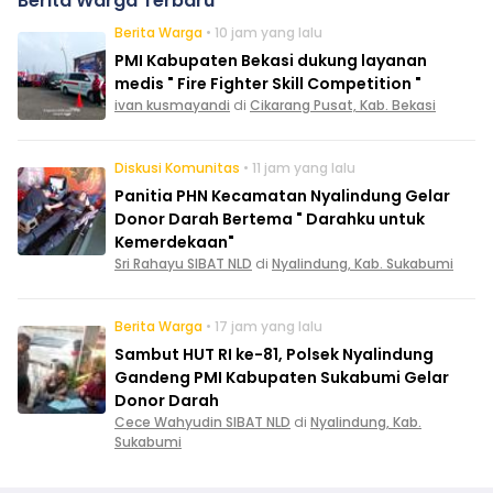
Berita Warga Terbaru
Berita Warga
• 10 jam yang lalu
PMI Kabupaten Bekasi dukung layanan
medis " Fire Fighter Skill Competition "
ivan kusmayandi
di
Cikarang Pusat, Kab. Bekasi
Diskusi Komunitas
• 11 jam yang lalu
Panitia PHN Kecamatan Nyalindung Gelar
Donor Darah Bertema " Darahku untuk
Kemerdekaan"
Sri Rahayu SIBAT NLD
di
Nyalindung, Kab. Sukabumi
Berita Warga
• 17 jam yang lalu
Sambut HUT RI ke-81, Polsek Nyalindung
Gandeng PMI Kabupaten Sukabumi Gelar
Donor Darah
Cece Wahyudin SIBAT NLD
di
Nyalindung, Kab.
Sukabumi