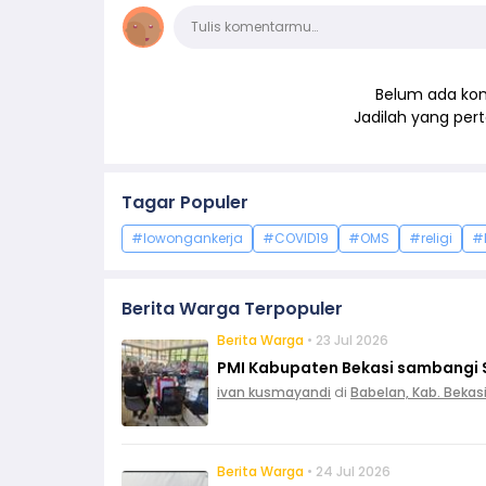
Komentar
Tulis komentarmu…
Belum ada kom
Jadilah yang pe
Tagar Populer
#lowongankerja
#COVID19
#OMS
#religi
#
Berita Warga Terpopuler
Berita Warga
• 23 Jul 2026
PMI Kabupaten Bekasi sambangi 
ivan kusmayandi
di
Babelan, Kab. Bekas
Berita Warga
• 24 Jul 2026