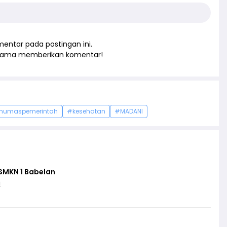
entar pada postingan ini.
rtama memberikan komentar!
humaspemerintah
#kesehatan
#MADANI
SMKN 1 Babelan
i