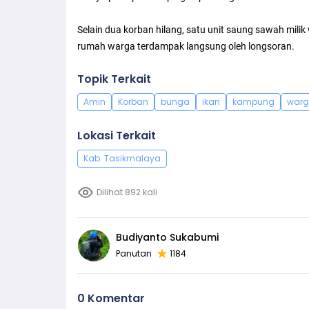
Selain dua korban hilang, satu unit saung sawah mili
rumah warga terdampak langsung oleh longsoran.
Topik Terkait
Amin
Korban
bunga
ikan
kampung
war
Lokasi Terkait
Kab. Tasikmalaya
Dilihat 892 kali
Budiyanto Sukabumi
Panutan
1184
0 Komentar