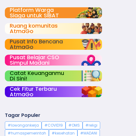
Platform Warga
Siaga untuk SIBAT
Ruang komunitas
AtmaGo
Pusat Info Bencana
AtmaGo
Pusat Belajar CSO
Simpul Madani
Catat Keuanganmu
Di Sini!
Cek Fitur Terbaru
AtmaGo
Tagar Populer
#lowongankerja
#COVID19
#OMS
#religi
#humaspemerintah
#kesehatan
#MADANI