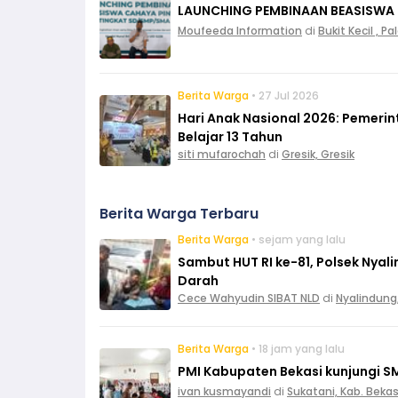
LAUNCHING PEMBINAAN BEASISWA
Moufeeda Information
di
Bukit Kecil , 
Berita Warga
• 27 Jul 2026
Hari Anak Nasional 2026: Pemeri
Belajar 13 Tahun
siti mufarochah
di
Gresik, Gresik
Berita Warga Terbaru
Berita Warga
• sejam yang lalu
Sambut HUT RI ke-81, Polsek Nya
Darah
Cece Wahyudin SIBAT NLD
di
Nyalindung
Berita Warga
• 18 jam yang lalu
PMI Kabupaten Bekasi kunjungi S
ivan kusmayandi
di
Sukatani, Kab. Bekas