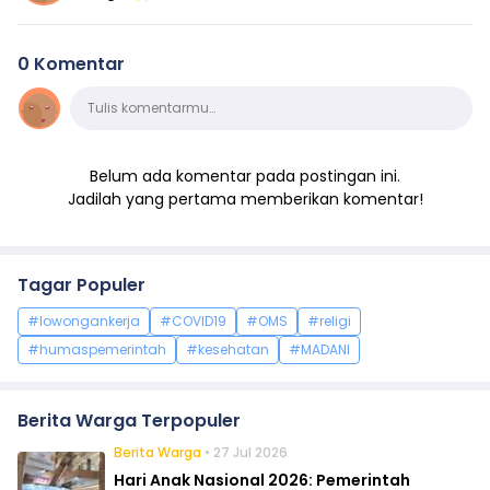
0 Komentar
Komentar
Tulis komentarmu…
Belum ada komentar pada postingan ini.
Jadilah yang pertama memberikan komentar!
Tagar Populer
#lowongankerja
#COVID19
#OMS
#religi
#humaspemerintah
#kesehatan
#MADANI
Berita Warga Terpopuler
Berita Warga
• 27 Jul 2026
Hari Anak Nasional 2026: Pemerintah