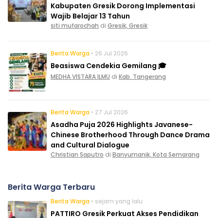
Kabupaten Gresik Dorong Implementasi
Wajib Belajar 13 Tahun
siti mufarochah
di
Gresik, Gresik
Berita Warga
• 26 Jul 2026
Beasiswa Cendekia Gemilang 🎓
MEDHA VISTARA ILMU
di
Kab. Tangerang
Berita Warga
• 27 Jul 2026
Asadha Puja 2026 Highlights Javanese-
Chinese Brotherhood Through Dance Drama
and Cultural Dialogue
Christian Saputro
di
Banyumanik, Kota Semarang
Berita Warga Terbaru
Berita Warga
• sejam yang lalu
PATTIRO Gresik Perkuat Akses Pendidikan