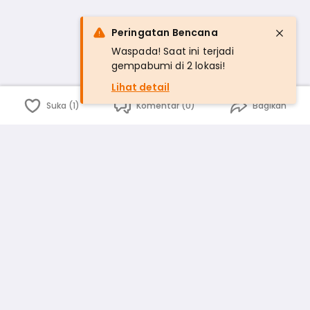
Peringatan Bencana
Waspada! Saat ini terjadi
gempabumi di 2 lokasi!
Lihat detail
Suka (1)
Komentar (0)
Bagikan
Bahasa Indonesia
English
id
www.atmago.com
pr
pr.atmago.com
Facebook
Instagram
Twitter
Blog
Tentang Kami
Media
Kebijakan dan Privasi
Syarat dan Ketentuan
Pedoman Komunitas Warga