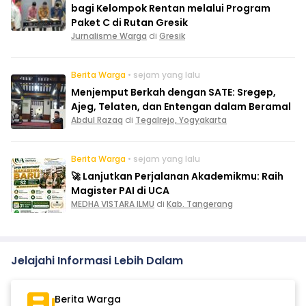
bagi Kelompok Rentan melalui Program
Paket C di Rutan Gresik
Jurnalisme Warga
di
Gresik
Berita Warga
• sejam yang lalu
Menjemput Berkah dengan SATE: Sregep,
Ajeg, Telaten, dan Entengan dalam Beramal
Abdul Razaq
di
Tegalrejo, Yogyakarta
Berita Warga
• sejam yang lalu
🚀 Lanjutkan Perjalanan Akademikmu: Raih
Magister PAI di UCA
MEDHA VISTARA ILMU
di
Kab. Tangerang
Jelajahi Informasi Lebih Dalam
Berita Warga