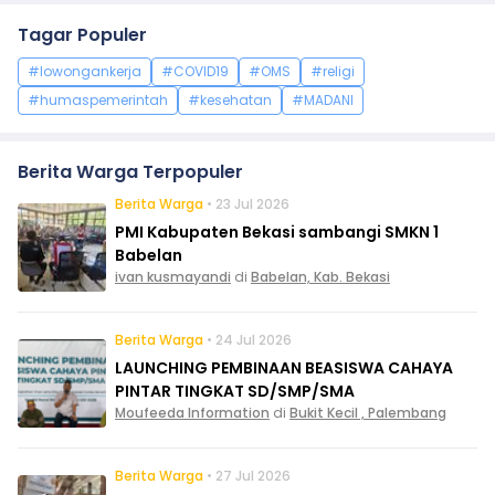
Tagar Populer
#lowongankerja
#COVID19
#OMS
#religi
#humaspemerintah
#kesehatan
#MADANI
Berita Warga Terpopuler
Berita Warga
• 23 Jul 2026
PMI Kabupaten Bekasi sambangi SMKN 1
Babelan
ivan kusmayandi
di
Babelan, Kab. Bekasi
Berita Warga
• 24 Jul 2026
LAUNCHING PEMBINAAN BEASISWA CAHAYA
PINTAR TINGKAT SD/SMP/SMA
Moufeeda Information
di
Bukit Kecil , Palembang
Berita Warga
• 27 Jul 2026