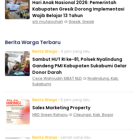
Hari Anak Nasional 2026: Pemerintah
Kabupaten Gresik Dorong Implementasi
Wajib Belajar 13 Tahun
siti mufarochah
di
Gresik, Gresik
Berita Warga Terbaru
Berita Warga
• 4 jam yang lalu
Sambut HUT RI ke-81, Polsek Nyalindung
Gandeng PMI Kabupaten Sukabumi Gelar
Donor Darah
Cece Wahyudin SIBAT NLD
di
Nyalindung, Kab.
Sukabumi
Berita Warga
• 5 jam yang lalu
Sales Marketing Property
HRD Green Rahayu
di
Cileungsi, Kab. Bogor
Berita Warga
• sehari yang lalu