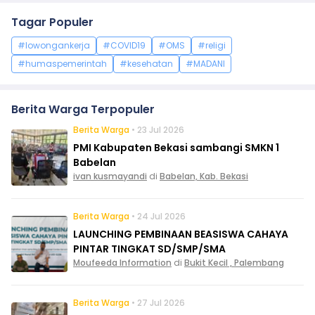
Tagar Populer
#lowongankerja
#COVID19
#OMS
#religi
#humaspemerintah
#kesehatan
#MADANI
Berita Warga Terpopuler
Berita Warga
• 23 Jul 2026
PMI Kabupaten Bekasi sambangi SMKN 1
Babelan
ivan kusmayandi
di
Babelan, Kab. Bekasi
Berita Warga
• 24 Jul 2026
LAUNCHING PEMBINAAN BEASISWA CAHAYA
PINTAR TINGKAT SD/SMP/SMA
Moufeeda Information
di
Bukit Kecil , Palembang
Berita Warga
• 27 Jul 2026