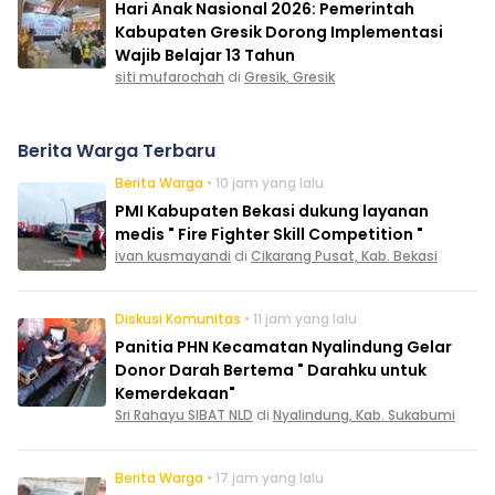
Hari Anak Nasional 2026: Pemerintah
Kabupaten Gresik Dorong Implementasi
Wajib Belajar 13 Tahun
siti mufarochah
di
Gresik, Gresik
Berita Warga Terbaru
Berita Warga
• 10 jam yang lalu
PMI Kabupaten Bekasi dukung layanan
medis " Fire Fighter Skill Competition "
ivan kusmayandi
di
Cikarang Pusat, Kab. Bekasi
Diskusi Komunitas
• 11 jam yang lalu
Panitia PHN Kecamatan Nyalindung Gelar
Donor Darah Bertema " Darahku untuk
Kemerdekaan"
Sri Rahayu SIBAT NLD
di
Nyalindung, Kab. Sukabumi
Berita Warga
• 17 jam yang lalu