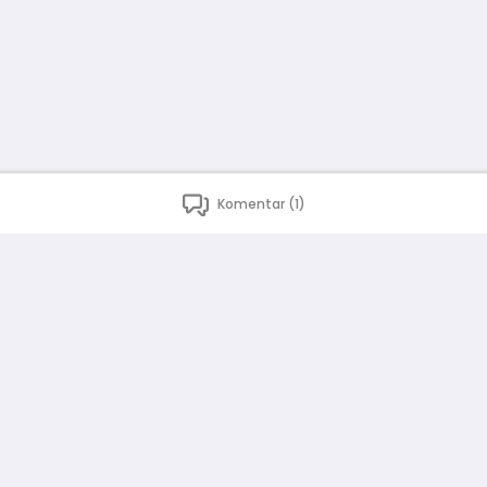
Komentar (1)
Bahasa Indonesia
English
id
www.atmago.com
pr
pr.atmago.com
Facebook
Instagram
Twitter
Blog