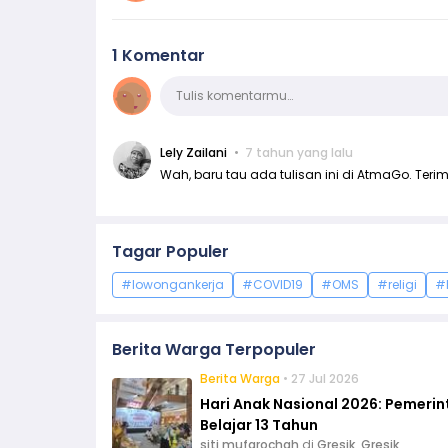
1 Komentar
Komentar
Tulis komentarmu…
Lely Zailani
7 tahun yang lalu
Wah, baru tau ada tulisan ini di AtmaGo. Terim
Tagar Populer
#lowongankerja
#COVID19
#OMS
#religi
#
Berita Warga Terpopuler
Berita Warga
• 27 Jul 2026
Hari Anak Nasional 2026: Pemeri
Belajar 13 Tahun
siti mufarochah
di
Gresik, Gresik