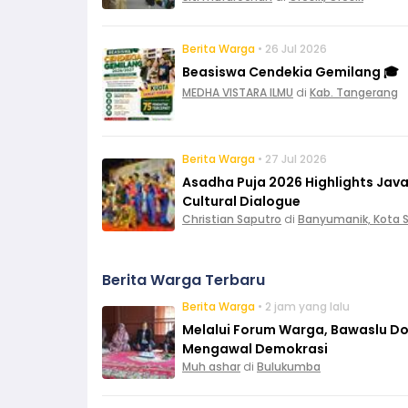
Berita Warga
• 26 Jul 2026
Beasiswa Cendekia Gemilang 🎓
MEDHA VISTARA ILMU
di
Kab. Tangerang
Berita Warga
• 27 Jul 2026
Asadha Puja 2026 Highlights Ja
Cultural Dialogue
Christian Saputro
di
Banyumanik, Kota
Berita Warga Terbaru
Berita Warga
• 2 jam yang lalu
Melalui Forum Warga, Bawaslu D
Mengawal Demokrasi
Muh ashar
di
Bulukumba