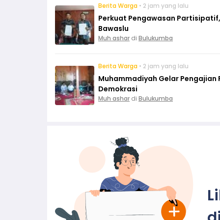
Berita Warga
• 2 jam yang lalu
Perkuat Pengawasan Partisipati
Bawaslu
Muh ashar
di
Bulukumba
Berita Warga
• 2 jam yang lalu
Muhammadiyah Gelar Pengajian Rut
Demokrasi
Muh ashar
di
Bulukumba
L
d