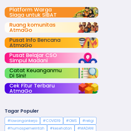
Platform Warga
Siaga untuk SIBAT
Ruang komunitas
AtmaGo
Pusat Info Bencana
AtmaGo
Pusat Belajar CSO
Simpul Madani
Catat Keuanganmu
Di Sini!
Cek Fitur Terbaru
AtmaGo
Tagar Populer
#lowongankerja
#COVID19
#OMS
#religi
#humaspemerintah
#kesehatan
#MADANI