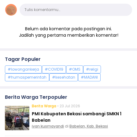
Komentar
Tulis komentarmu…
Belum ada komentar pada postingan ini.
Jadilah yang pertama memberikan komentar!
Tagar Populer
#lowongankerja
#COVID19
#OMS
#religi
#humaspemerintah
#kesehatan
#MADANI
Berita Warga Terpopuler
Berita Warga
• 23 Jul 2026
PMI Kabupaten Bekasi sambangi SMKN 1
Babelan
ivan kusmayandi
di
Babelan, Kab. Bekasi