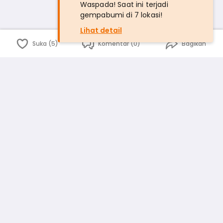
Waspada! Saat ini terjadi
gempabumi di 7 lokasi!
Lihat detail
Suka (5)
Komentar (0)
Bagikan
Bahasa Indonesia
English
id
www.atmago.com
pr
pr.atmago.com
Facebook
Instagram
Twitter
Blog
Tentang Kami
Media
Kebijakan dan Privasi
Syarat dan Ketentuan
Pedoman Komunitas Warga
Kirim Saran, Kritik dan Masukan dari Warga
Peringkat Pengguna
Platform rekanan AtmaGo