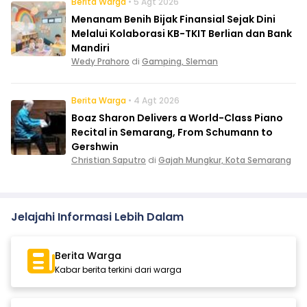
Berita Warga
• 5 Agt 2026
Menanam Benih Bijak Finansial Sejak Dini
Melalui Kolaborasi KB-TKIT Berlian dan Bank
Mandiri
Wedy Prahoro
di
Gamping, Sleman
Berita Warga
• 4 Agt 2026
Boaz Sharon Delivers a World-Class Piano
Recital in Semarang, From Schumann to
Gershwin
Christian Saputro
di
Gajah Mungkur, Kota Semarang
Jelajahi Informasi Lebih Dalam
Berita Warga
Kabar berita terkini dari warga