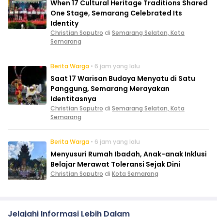
When 17 Cultural Heritage Traditions Shared
One Stage, Semarang Celebrated Its
Identity
Christian Saputro
di
Semarang Selatan, Kota
Semarang
Berita Warga
• 6 jam yang lalu
Saat 17 Warisan Budaya Menyatu di Satu
Panggung, Semarang Merayakan
Identitasnya
Christian Saputro
di
Semarang Selatan, Kota
Semarang
Berita Warga
• 6 jam yang lalu
Menyusuri Rumah Ibadah, Anak-anak Inklusi
Belajar Merawat Toleransi Sejak Dini
Christian Saputro
di
Kota Semarang
Jelajahi Informasi Lebih Dalam