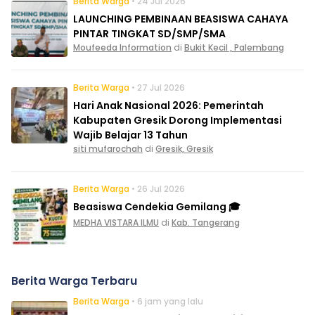
Berita Warga
• 24 Jul 2026
LAUNCHING PEMBINAAN BEASISWA CAHAYA
PINTAR TINGKAT SD/SMP/SMA
Moufeeda Information
di
Bukit Kecil , Palembang
Berita Warga
• 27 Jul 2026
Hari Anak Nasional 2026: Pemerintah
Kabupaten Gresik Dorong Implementasi
Wajib Belajar 13 Tahun
siti mufarochah
di
Gresik, Gresik
Berita Warga
• 26 Jul 2026
Beasiswa Cendekia Gemilang 🎓
MEDHA VISTARA ILMU
di
Kab. Tangerang
Berita Warga Terbaru
Berita Warga
• 6 jam yang lalu