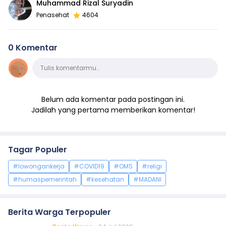
Muhammad Rizal Suryadin
Penasehat
4604
0 Komentar
Komentar
Tulis komentarmu…
Belum ada komentar pada postingan ini.
Jadilah yang pertama memberikan komentar!
Tagar Populer
#lowongankerja
#COVID19
#OMS
#religi
#humaspemerintah
#kesehatan
#MADANI
Berita Warga Terpopuler