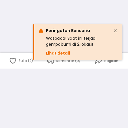
Peringatan Bencana
Waspada! Saat ini terjadi
gempabumi di 2 lokasi!
Lihat detail
Suka (2)
Komentar (0)
Bagikan
Bahasa Indonesia
English
id
www.atmago.com
pr
pr.atmago.com
Facebook
Instagram
Twitter
Blog