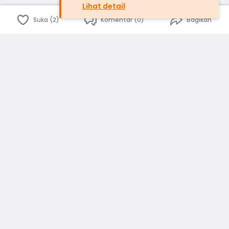
Lihat detail
Suka (2)
Komentar (0)
Bagikan
Bahasa Indonesia
English
id
www.atmago.com
pr
pr.atmago.com
Facebook
Instagram
Twitter
Blog
Tentang Kami
Media
Kebijakan dan Privasi
Syarat dan Ketentuan
Pedoman Komunitas Warga
Kirim Saran, Kritik dan Masukan dari Warga
Peringkat Pengguna
Platform rekanan AtmaGo