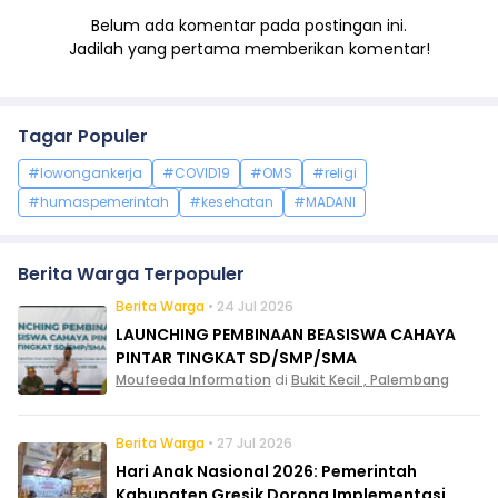
Belum ada komentar pada postingan ini.
Jadilah yang pertama memberikan komentar!
Tagar Populer
#lowongankerja
#COVID19
#OMS
#religi
#humaspemerintah
#kesehatan
#MADANI
Berita Warga Terpopuler
Berita Warga
• 24 Jul 2026
LAUNCHING PEMBINAAN BEASISWA CAHAYA
PINTAR TINGKAT SD/SMP/SMA
Moufeeda Information
di
Bukit Kecil , Palembang
Berita Warga
• 27 Jul 2026
Hari Anak Nasional 2026: Pemerintah
Kabupaten Gresik Dorong Implementasi