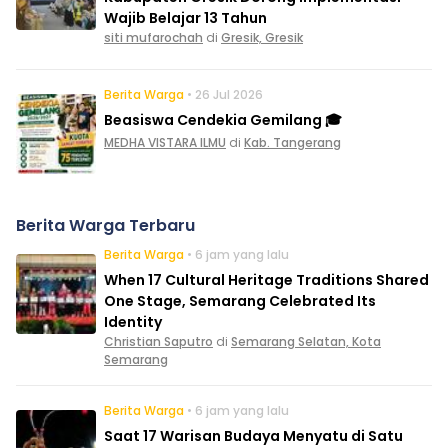
Wajib Belajar 13 Tahun
siti mufarochah
di
Gresik, Gresik
Berita Warga
• 26 Jul 2026
Beasiswa Cendekia Gemilang 🎓
MEDHA VISTARA ILMU
di
Kab. Tangerang
Berita Warga Terbaru
Berita Warga
• 6 jam yang lalu
When 17 Cultural Heritage Traditions Shared
One Stage, Semarang Celebrated Its
Identity
Christian Saputro
di
Semarang Selatan, Kota
Semarang
Berita Warga
• 6 jam yang lalu
Saat 17 Warisan Budaya Menyatu di Satu