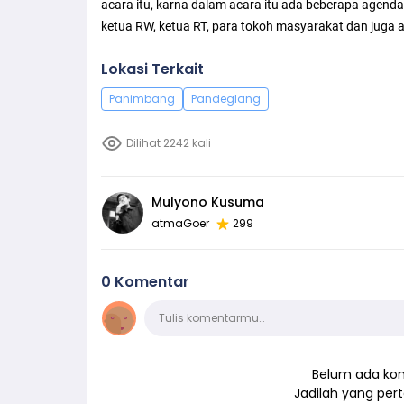
acara itu, karna dalam acara itu ada beberapa agen
ketua RW, ketua RT, para tokoh masyarakat dan juga 
Lokasi Terkait
Panimbang
Pandeglang
Dilihat 2242 kali
Mulyono Kusuma
atmaGoer
299
0 Komentar
Komentar
Tulis komentarmu…
Belum ada kom
Jadilah yang pe