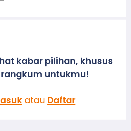
ihat kabar pilihan, khusus
irangkum untukmu!
asuk
atau
Daftar