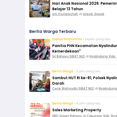
Hari Anak Nasional 2026: Pemeri
Belajar 13 Tahun
siti mufarochah
di
Gresik, Gresik
Berita Warga Terbaru
Diskusi Komunitas
• sejam yang lalu
Panitia PHN Kecamatan Nyalindun
Kemerdekaan"
Sri Rahayu SIBAT NLD
di
Nyalindung, Kab
Berita Warga
• 5 jam yang lalu
Sambut HUT RI ke-81, Polsek Nya
Darah
Cece Wahyudin SIBAT NLD
di
Nyalindung
Berita Warga
• 6 jam yang lalu
Sales Marketing Property
HRD Green Rahayu
di
Cileungsi, Kab. Bo