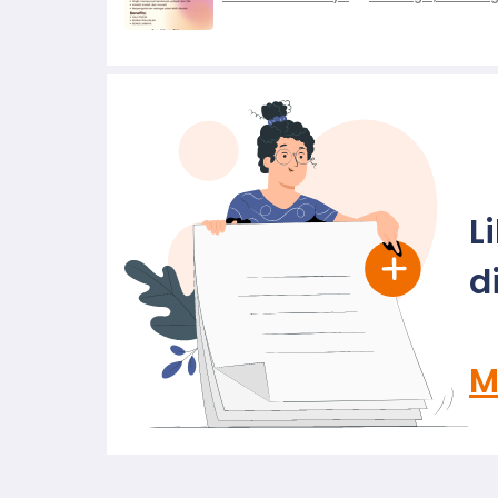
L
d
M