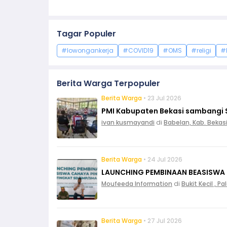
Tagar Populer
#lowongankerja
#COVID19
#OMS
#religi
#
Berita Warga Terpopuler
Berita Warga
• 23 Jul 2026
PMI Kabupaten Bekasi sambangi 
ivan kusmayandi
di
Babelan, Kab. Bekas
Berita Warga
• 24 Jul 2026
LAUNCHING PEMBINAAN BEASISWA
Moufeeda Information
di
Bukit Kecil , 
Berita Warga
• 27 Jul 2026