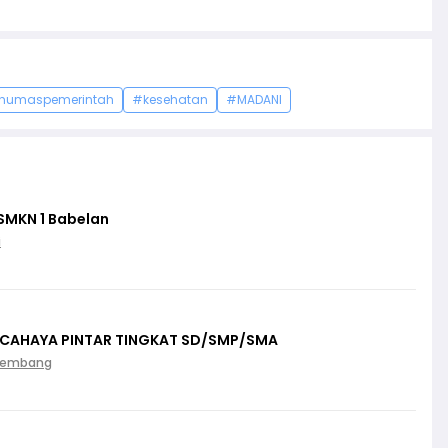
humaspemerintah
#kesehatan
#MADANI
SMKN 1 Babelan
i
 CAHAYA PINTAR TINGKAT SD/SMP/SMA
Palembang