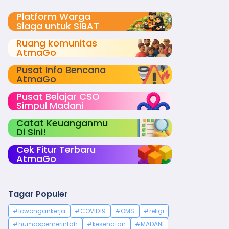
Platform Warga
Siaga untuk SIBAT
Ruang komunitas
AtmaGo
Pusat Info Bencana
AtmaGo
Pusat Belajar CSO
Simpul Madani
Catat Keuanganmu
Di Sini!
Cek Fitur Terbaru
AtmaGo
Tagar Populer
#lowongankerja
#COVID19
#OMS
#religi
#humaspemerintah
#kesehatan
#MADANI