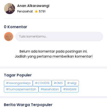
Anan Alkarawangi
Penasehat
5791
0 Komentar
Komentar
Tulis komentarmu…
Belum ada komentar pada postingan ini.
Jadilah yang pertama memberikan komentar!
Tagar Populer
#lowongankerja
#COVID19
#OMS
#religi
#humaspemerintah
#kesehatan
#MADANI
Berita Warga Terpopuler