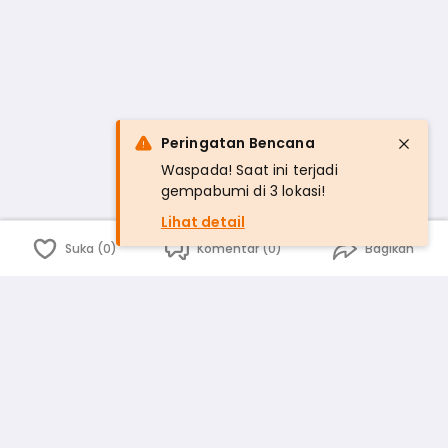
Peringatan Bencana
Waspada! Saat ini terjadi
gempabumi di 3 lokasi!
Lihat detail
Suka (0)
Komentar (0)
Bagikan
Bahasa Indonesia
English
id
www.atmago.com
pr
pr.atmago.com