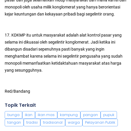
pasar dan juga selamatkan hidup masyarakat dari mafia kartel dan
monopoli oleh usaha milik konglomerat yang hanya berorientasi
kejar keuntungan dan kekayaan pribadi bagi segelintir orang.
17. KDKMP itu untuk masyarakat adalah alat kontrol pasar yang
selama ini dikuasai oleh segelintir konglomerat. Jadi ketika ini
dibangun disadari sepenuhnya pasti banyak yang ingin
menghambat karena selama ini segelintir pengusaha yang sudah
monopoli memanfaatkan ketidaktahuan masyarakat atas harga
yang sesungguhnya.
Red/Bandang
Topik Terkait
bunga
ikan
ikan mas
kampung
pangan
pupuk
tangan
tradisi
tradisional
warga
Pelayanan Publik