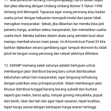
11. Soal peraturan tentang monopoli apalagi, hal ini sudah tegas
dan jelas dilarang dengan Undang Undang Nomor 5 Tahun 1998
tentang Anti Monopoli. Tujuanya agar orang perorang atau badan
usaha privat dengan kekuatan monopoli modal dan pasar tidak
merugikan masyarakat. Sebab, jika dibiarkan liar mereka bisa jadi
penentu harga, arahkan selera masyarakat, dan mematikan usaha-
usaha kecil. Mereka bahkan dalam skala yang semakin kuat akan
mampu membeli aturan main pasar. Ini di Konstutusi Pasal 33 kita
bahkan dijelaskan secara gamblang agar tampuk ekonomi itu tidak
jatuh ke tangan orang perorang dan rakyat akhirnya ditindasi.
12. KDKMP memang salah satunya adalah bertujuan untuk
membangun jalur distribusi barang baru untuk distribusikan
kebutuhan sehari hari masyarakat, agar langsung terhubung
dengan pabrikan atau prinsipal produk. Selain membangun jalur
khusus distribusi tunggal barang barang subsidi dan kuotasi
seperti gas melon, beras sphp, minyak goreng minyakkita, pupuk
dan benih, obat dan lain lain agar tepat sasaran, tepat kualitas,
tepat harga sesuai dengan ketetapan harga eceran tertinggi