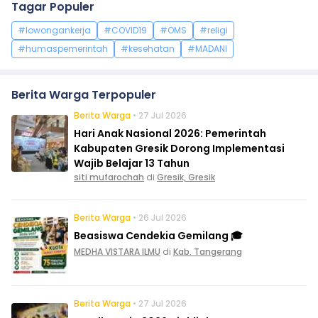
Tagar Populer
#lowongankerja
#COVID19
#OMS
#religi
#humaspemerintah
#kesehatan
#MADANI
Berita Warga Terpopuler
Berita Warga
• 27 Jul 2026
Hari Anak Nasional 2026: Pemerintah
Kabupaten Gresik Dorong Implementasi
Wajib Belajar 13 Tahun
siti mufarochah
di
Gresik, Gresik
Berita Warga
• 26 Jul 2026
Beasiswa Cendekia Gemilang 🎓
MEDHA VISTARA ILMU
di
Kab. Tangerang
Berita Warga
• 27 Jul 2026