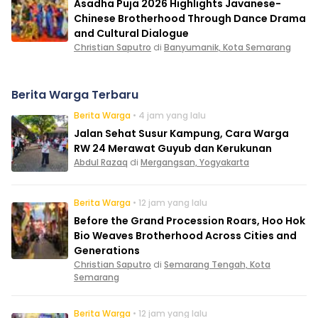
Asadha Puja 2026 Highlights Javanese-
Chinese Brotherhood Through Dance Drama
and Cultural Dialogue
Christian Saputro
di
Banyumanik, Kota Semarang
Berita Warga Terbaru
Berita Warga
• 4 jam yang lalu
Jalan Sehat Susur Kampung, Cara Warga
RW 24 Merawat Guyub dan Kerukunan
Abdul Razaq
di
Mergangsan, Yogyakarta
Berita Warga
• 12 jam yang lalu
Before the Grand Procession Roars, Hoo Hok
Bio Weaves Brotherhood Across Cities and
Generations
Christian Saputro
di
Semarang Tengah, Kota
Semarang
Berita Warga
• 12 jam yang lalu