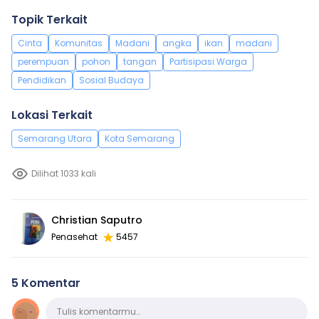
Topik Terkait
Cinta
Komunitas
Madani
angka
ikan
madani
perempuan
pohon
tangan
Partisipasi Warga
Pendidikan
Sosial Budaya
Lokasi Terkait
Semarang Utara
Kota Semarang
Dilihat 1033 kali
Christian Saputro
Penasehat
5457
5 Komentar
Komentar
Tulis komentarmu…