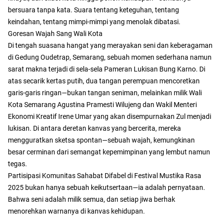
bersuara tanpa kata. Suara tentang keteguhan, tentang
keindahan, tentang mimpi-mimpi yang menolak dibatasi.
Goresan Wajah Sang Wali Kota
Di tengah suasana hangat yang merayakan seni dan keberagaman
di Gedung Oudetrap, Semarang, sebuah momen sederhana namun
sarat makna terjadi di sela-sela Pameran Lukisan Bung Karno. Di
atas secarik kertas putih, dua tangan perempuan mencoretkan
garis-garis ringan—bukan tangan seniman, melainkan milik Wali
Kota Semarang Agustina Pramesti Wilujeng dan Wakil Menteri
Ekonomi Kreatif Irene Umar yang akan disempurnakan Zul menjadi
lukisan. Di antara deretan kanvas yang bercerita, mereka
mengguratkan sketsa spontan—sebuah wajah, kemungkinan
besar cerminan dari semangat kepemimpinan yang lembut namun
tegas.
Partisipasi Komunitas Sahabat Difabel di Festival Mustika Rasa
2025 bukan hanya sebuah keikutsertaan—ia adalah pernyataan.
Bahwa seni adalah milik semua, dan setiap jiwa berhak
menorehkan warnanya di kanvas kehidupan.