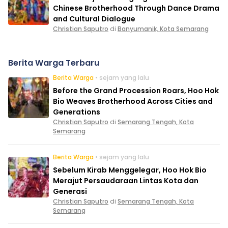
Chinese Brotherhood Through Dance Drama
and Cultural Dialogue
Christian Saputro
di
Banyumanik, Kota Semarang
Berita Warga Terbaru
Berita Warga
• sejam yang lalu
Before the Grand Procession Roars, Hoo Hok
Bio Weaves Brotherhood Across Cities and
Generations
Christian Saputro
di
Semarang Tengah, Kota
Semarang
Berita Warga
• sejam yang lalu
Sebelum Kirab Menggelegar, Hoo Hok Bio
Merajut Persaudaraan Lintas Kota dan
Generasi
Christian Saputro
di
Semarang Tengah, Kota
Semarang