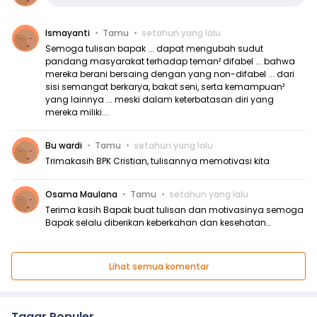
Ismayanti
Tamu
setahun yang lalu
Semoga tulisan bapak ... dapat mengubah sudut
pandang masyarakat terhadap teman² difabel ... bahwa
mereka berani bersaing dengan yang non-difabel ... dari
sisi semangat berkarya, bakat seni, serta kemampuan²
yang lainnya ... meski dalam keterbatasan diri yang
mereka miliki...
Bu wardi
Tamu
setahun yang lalu
Trimakasih BPK Cristian, tulisannya memotivasi kita
Osama Maulana
Tamu
setahun yang lalu
Terima kasih Bapak buat tulisan dan motivasinya semoga
Bapak selalu diberikan keberkahan dan kesehatan…
Lihat semua komentar
Tagar Populer