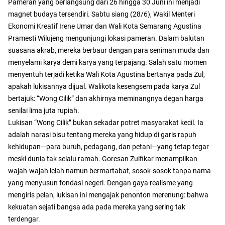
Pameran yang berlangsung dari 26 hingga 30 Juni ini menjadi
magnet budaya tersendiri. Sabtu siang (28/6), Wakil Menteri
Ekonomi Kreatif Irene Umar dan Wali Kota Semarang Agustina
Pramesti Wilujeng mengunjungi lokasi pameran. Dalam balutan
suasana akrab, mereka berbaur dengan para seniman muda dan
menyelami karya demi karya yang terpajang. Salah satu momen
menyentuh terjadi ketika Wali Kota Agustina bertanya pada Zul,
apakah lukisannya dijual. Walikota kesengsem pada karya Zul
bertajuk: “Wong Cilik” dan akhirnya meminangnya degan harga
senilai lima juta rupiah.
Lukisan “Wong Cilik” bukan sekadar potret masyarakat kecil. Ia
adalah narasi bisu tentang mereka yang hidup di garis rapuh
kehidupan—para buruh, pedagang, dan petani—yang tetap tegar
meski dunia tak selalu ramah. Goresan Zulfikar menampilkan
wajah-wajah lelah namun bermartabat, sosok-sosok tanpa nama
yang menyusun fondasi negeri. Dengan gaya realisme yang
mengiris pelan, lukisan ini mengajak penonton merenung: bahwa
kekuatan sejati bangsa ada pada mereka yang sering tak
terdengar.