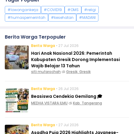
#lowongankerja
#COVID19
#OMS
#religi
#humaspemerintah
#kesehatan
#MADANI
Berita Warga Terpopuler
Berita Warga
• 27 Jul 2026
Hari Anak Nasional 2026: Pemerintah
Kabupaten Gresik Dorong Implementasi
Wajib Belajar 13 Tahun
siti mufarochah
di
Gresik, Gresik
Berita Warga
• 26 Jul 2026
Beasiswa Cendekia Gemilang 🎓
MEDHA VISTARA ILMU
di
Kab. Tangerang
Berita Warga
• 27 Jul 2026
Asadha Puja 2026 Highlights Javanese-