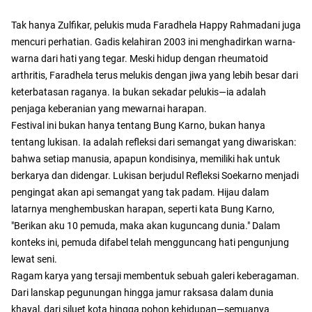
Tak hanya Zulfikar, pelukis muda Faradhela Happy Rahmadani juga
mencuri perhatian. Gadis kelahiran 2003 ini menghadirkan warna-
warna dari hati yang tegar. Meski hidup dengan rheumatoid
arthritis, Faradhela terus melukis dengan jiwa yang lebih besar dari
keterbatasan raganya. Ia bukan sekadar pelukis—ia adalah
penjaga keberanian yang mewarnai harapan.
Festival ini bukan hanya tentang Bung Karno, bukan hanya
tentang lukisan. Ia adalah refleksi dari semangat yang diwariskan:
bahwa setiap manusia, apapun kondisinya, memiliki hak untuk
berkarya dan didengar. Lukisan berjudul Refleksi Soekarno menjadi
pengingat akan api semangat yang tak padam. Hijau dalam
latarnya menghembuskan harapan, seperti kata Bung Karno,
"Berikan aku 10 pemuda, maka akan kuguncang dunia." Dalam
konteks ini, pemuda difabel telah mengguncang hati pengunjung
lewat seni.
Ragam karya yang tersaji membentuk sebuah galeri keberagaman.
Dari lanskap pegunungan hingga jamur raksasa dalam dunia
khayal, dari siluet kota hingga pohon kehidupan—semuanya