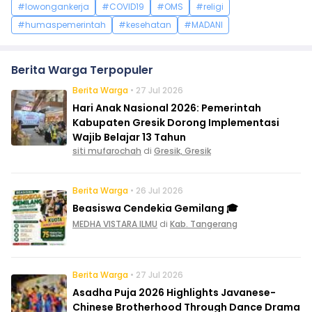
#lowongankerja
#COVID19
#OMS
#religi
#humaspemerintah
#kesehatan
#MADANI
Berita Warga Terpopuler
Berita Warga
• 27 Jul 2026
Hari Anak Nasional 2026: Pemerintah
Kabupaten Gresik Dorong Implementasi
Wajib Belajar 13 Tahun
siti mufarochah
di
Gresik, Gresik
Berita Warga
• 26 Jul 2026
Beasiswa Cendekia Gemilang 🎓
MEDHA VISTARA ILMU
di
Kab. Tangerang
Berita Warga
• 27 Jul 2026
Asadha Puja 2026 Highlights Javanese-
Chinese Brotherhood Through Dance Drama