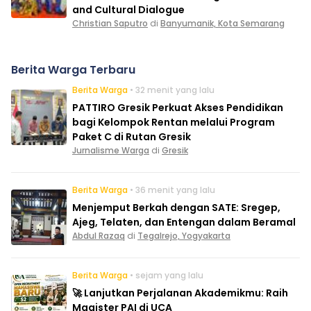
and Cultural Dialogue
Christian Saputro
di
Banyumanik, Kota Semarang
Berita Warga Terbaru
Berita Warga
• 32 menit yang lalu
PATTIRO Gresik Perkuat Akses Pendidikan
bagi Kelompok Rentan melalui Program
Paket C di Rutan Gresik
Jurnalisme Warga
di
Gresik
Berita Warga
• 36 menit yang lalu
Menjemput Berkah dengan SATE: Sregep,
Ajeg, Telaten, dan Entengan dalam Beramal
Abdul Razaq
di
Tegalrejo, Yogyakarta
Berita Warga
• sejam yang lalu
🚀 Lanjutkan Perjalanan Akademikmu: Raih
Magister PAI di UCA