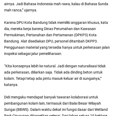
airnya. Jadi Bahasa Indonesia mah rawa, kalau di Bahasa Sunda
mah ranca,” ujarnya.
Karena DPU Kota Bandung tidak memiliki anggaran khusus, kata
dia, mereka kerja bareng Dinas Perumahan dan Kawasan
Permukiman, Pertanahan dan Pertamanan (DPKP3) Kota
Bandung. Alat disediakan DPU, personel ditambah DKPP3.
Penggunaan material yang tersedia hanya untuk perkerasan jalan
inspeksi sebagai jalur pemeliharaan.
“Kita konsepnya lebih ke natural. Jadi dengan naturalisasi tidak
ada perkerasan, diliarkan saja. Tidak ada dinding beton untuk
kolam. Tetapi tetap ada pintu masuk-keluar air di sungainya,”
katanya.
Didi mengaku mendapat banyak tawaran kolaborasi untuk
pembangunan kolam lain, termasuk dari Balai Besar Wilayah
Sungai (BBWS). Dalam waktu dekat ini fungsi dasar dari Wetland
Park Cisurupan ditargetkan selesai. Dari lahan seluas 10 hektare