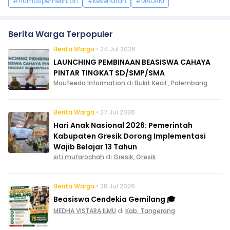
#humaspemerintah
#kesehatan
#MADANI
Berita Warga Terpopuler
Berita Warga
• 24 Jul 2026
LAUNCHING PEMBINAAN BEASISWA CAHAYA
PINTAR TINGKAT SD/SMP/SMA
Moufeeda Information
di
Bukit Kecil , Palembang
Berita Warga
• 27 Jul 2026
Hari Anak Nasional 2026: Pemerintah
Kabupaten Gresik Dorong Implementasi
Wajib Belajar 13 Tahun
siti mufarochah
di
Gresik, Gresik
Berita Warga
• 26 Jul 2026
Beasiswa Cendekia Gemilang 🎓
MEDHA VISTARA ILMU
di
Kab. Tangerang