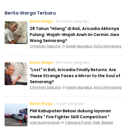
Berita Warga Terbaru
Berita Warga
• 34 menit yang lalu
28 Tahun "Hilang" di Bali, Aricadia Akhirnya
Pulang: Wajah-Wajah Aneh Ini Cermin Jiwa
Wong Semarang?
Christian Saputro
di
Gajah Mungkur, Kota Semarang
Berita Warga
• 40 menit yang lalu
"Lost" in Bali, Aricadia Finally Returns: Are
These Strange Faces a Mirror to the Soul of
Semarang?
Christian Saputro
di
Gajah Mungkur, Kota Semarang
Berita Warga
• 17 jam yang lalu
PMI Kabupaten Bekasi dukung layanan
medis " Fire Fighter Skill Competition "
ivan kusmayandi
di
Cikarang Pusat, Kab. Bekasi