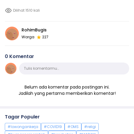
Dilihat 1510 kali
RohimBugis
Warga
227
0 Komentar
Komentar
Tulis komentarmu…
Belum ada komentar pada postingan ini.
Jadilah yang pertama memberikan komentar!
Tagar Populer
#lowongankerja
#COVID19
#OMS
#religi