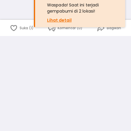
Waspada! Saat ini terjadi
gempabumi di 2 lokasi!
Lihat detail
Suka (1)
Komentar (0)
Bagikan
Bahasa Indonesia
English
id
www.atmago.com
pr
pr.atmago.com
Facebook
Instagram
Twitter
Blog
Tentang Kami
Media
Kebijakan dan Privasi
Syarat dan Ketentuan
Pedoman Komunitas Warga
Kirim Saran, Kritik dan Masukan dari Warga
Peringkat Pengguna