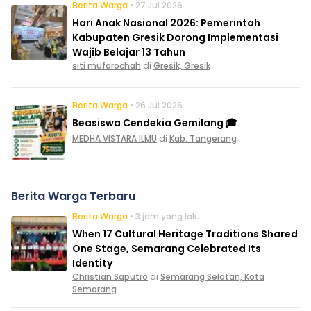
Berita Warga
• 27 Jul 2026
Hari Anak Nasional 2026: Pemerintah
Kabupaten Gresik Dorong Implementasi
Wajib Belajar 13 Tahun
siti mufarochah
di
Gresik, Gresik
Berita Warga
• 26 Jul 2026
Beasiswa Cendekia Gemilang 🎓
MEDHA VISTARA ILMU
di
Kab. Tangerang
Berita Warga Terbaru
Berita Warga
• 3 jam yang lalu
When 17 Cultural Heritage Traditions Shared
One Stage, Semarang Celebrated Its
Identity
Christian Saputro
di
Semarang Selatan, Kota
Semarang