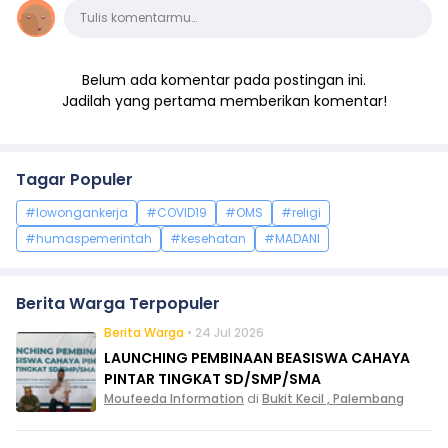
Komentar
Tulis komentarmu…
Belum ada komentar pada postingan ini.
Jadilah yang pertama memberikan komentar!
Tagar Populer
#lowongankerja
#COVID19
#OMS
#religi
#humaspemerintah
#kesehatan
#MADANI
Berita Warga Terpopuler
Berita Warga
• 24 Jul 2026
LAUNCHING PEMBINAAN BEASISWA CAHAYA
PINTAR TINGKAT SD/SMP/SMA
Moufeeda Information
di
Bukit Kecil , Palembang