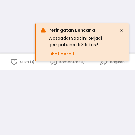
Peringatan Bencana
Waspada! Saat ini terjadi
gempabumi di 3 lokasi!
Lihat detail
Suka (1)
Komentar (0)
Bagikan
Bahasa Indonesia
English
id
www.atmago.com
pr
pr.atmago.com
Facebook
Instagram
Twitter
Blog