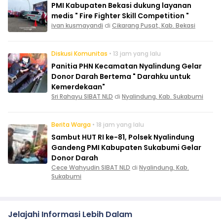
PMI Kabupaten Bekasi dukung layanan
medis " Fire Fighter Skill Competition "
ivan kusmayandi
di
Cikarang Pusat, Kab. Bekasi
Diskusi Komunitas
• 13 jam yang lalu
Panitia PHN Kecamatan Nyalindung Gelar
Donor Darah Bertema " Darahku untuk
Kemerdekaan"
Sri Rahayu SIBAT NLD
di
Nyalindung, Kab. Sukabumi
Berita Warga
• 18 jam yang lalu
Sambut HUT RI ke-81, Polsek Nyalindung
Gandeng PMI Kabupaten Sukabumi Gelar
Donor Darah
Cece Wahyudin SIBAT NLD
di
Nyalindung, Kab.
Sukabumi
Jelajahi Informasi Lebih Dalam