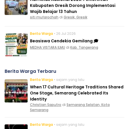
Kabupaten Gresik Dorong Implementasi
Wajib Belajar 13 Tahun
siti mufarochah
di
Gresik, Gresik
Berita Warga
• 26 Jul 2026
Beasiswa Cendekia Gemilang 🎓
MEDHA VISTARA ILMU
di
Kab. Tangerang
Berita Warga Terbaru
Berita Warga
• sejam yang lalu
When 17 Cultural Heritage Traditions Shared
One Stage, Semarang Celebrated Its
Identity
Christian Saputro
di
Semarang Selatan, Kota
Semarang
Berita Warga
• sejam yang lalu