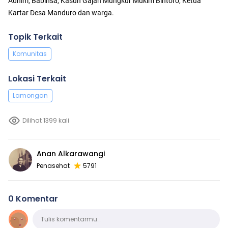
Adhim, Babinsa, Kasun Gajah Mungkur Mukim Bintoro, Ketua
Kartar Desa Manduro dan warga.
Topik Terkait
Komunitas
Lokasi Terkait
Lamongan
Dilihat 1399 kali
Anan Alkarawangi
Penasehat
5791
0 Komentar
Komentar
Tulis komentarmu…