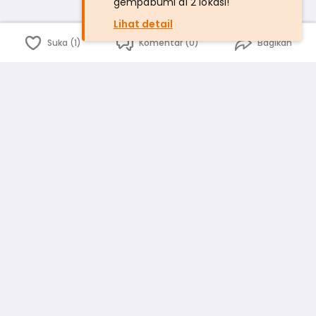
gempabumi di 2 lokasi!
Lihat detail
Suka (1)
Komentar (0)
Bagikan
Bahasa Indonesia
English
id
www.atmago.com
pr
pr.atmago.com
Facebook
Instagram
Twitter
Blog
Tentang Kami
Media
Kebijakan dan Privasi
Syarat dan Ketentuan
Pedoman Komunitas Warga
Kirim Saran, Kritik dan Masukan dari Warga
Peringkat Pengguna
Platform rekanan AtmaGo