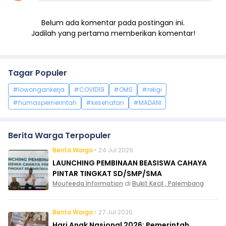
Belum ada komentar pada postingan ini.
Jadilah yang pertama memberikan komentar!
Tagar Populer
#lowongankerja
#COVID19
#OMS
#religi
#humaspemerintah
#kesehatan
#MADANI
Berita Warga Terpopuler
Berita Warga
• 24 Jul 2026
LAUNCHING PEMBINAAN BEASISWA CAHAYA
PINTAR TINGKAT SD/SMP/SMA
Moufeeda Information
di
Bukit Kecil , Palembang
Berita Warga
• 27 Jul 2026
Hari Anak Nasional 2026: Pemerintah